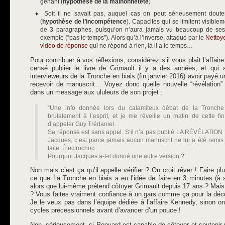
gênant (
hypothèse de la malhonnêteté
)
Soit il ne savait pas, auquel cas on peut sérieusement dout
(
hypothèse de l’incompétence
). Capacités qui se limitent visible
de 3 paragraphes, puisqu’on n’aura jamais vu beaucoup de se
exemple (“pas le temps”). Alors qu’à l’inverse, attaqué par le
Nettoy
vidéo de réponse
qui ne répond à rien, là il a le temps…
Pour contribuer à vos réflexions, considérez s’il vous plaît l’affaire
censé publier le livre de Grimault il y a des années, et qui 
intervieweurs de la Tronche en biais (fin janvier 2016) avoir payé 
recevoir de manuscrit… Voyez donc quelle nouvelle “révélation” 
dans un message aux ululeurs de son projet :
“Une info donnée lors du calamiteux débat de la Tronche
brutalement à l’esprit, et je me réveille un matin de cette fi
d’appeler Guy Trédaniel.
Sa réponse est sans appel. S’il n’a pas publié LA RÉVÉLATIO
Jacques, c’est parce jamais aucun manuscrit ne lui a été remis 
faite. Électrochoc.
Pourquoi Jacques a-t-il donné une autre version ?”
Non mais c’est ça qu’il appelle vérifier ? On croit rêver ! Faire p
ce que La Tronche en biais a eu l’idée de faire en 3 minutes (à 
alors que lui-même prétend côtoyer Grimault depuis 17 ans ? Mais 
? Vous faites vraiment confiance à un gars comme ça pour la décou
Je le veux pas dans l’équipe dédiée à l’affaire Kennedy, sinon o
cycles précessionnels avant d’avancer d’un pouce !
Non, sérieusement, si Pooyard est capable de côtoyer et souteni