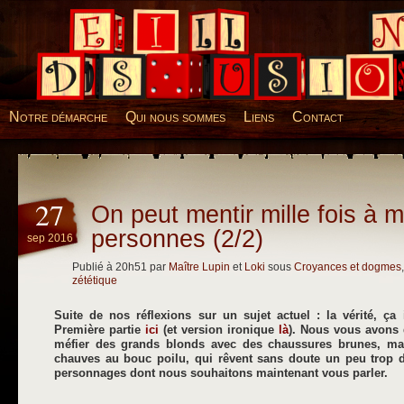
Desillusions
Notre démarche
Qui nous sommes
Liens
Contact
27
On peut mentir mille fois à mi
personnes (2/2)
sep 2016
Publié à 20h51 par
Maître Lupin
et
Loki
sous
Croyances et dogmes
zététique
Suite de nos réflexions sur un sujet actuel : la vérité, ça
Première partie
ici
(et version ironique
là
). Nous vous avons qu
méfier des grands blonds avec des chaussures brunes, ma
chauves au bouc poilu, qui rêvent sans doute un peu trop d
personnages dont nous souhaitons maintenant vous parler.