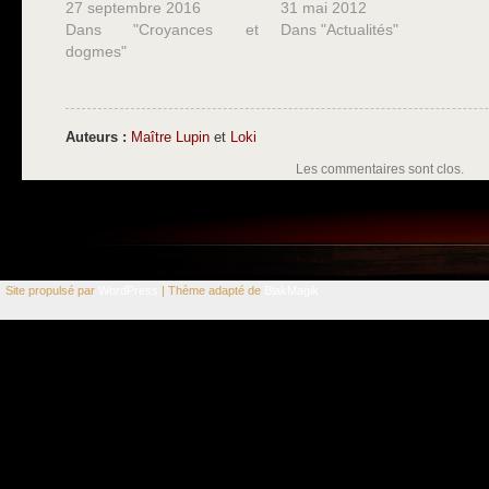
27 septembre 2016
31 mai 2012
Dans "Croyances et
Dans "Actualités"
dogmes"
Auteurs :
Maître Lupin
et
Loki
Les commentaires sont clos.
Site propulsé par
WordPress
| Thème adapté de
BlakMagik