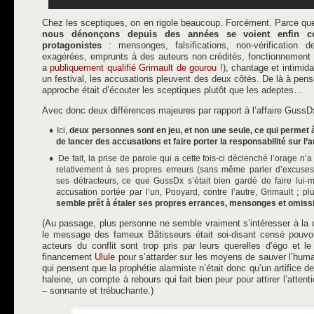
Chez les sceptiques, on en rigole beaucoup. Forcément. Parce qu
nous dénonçons depuis des années se voient enfin co
protagonistes
: mensonges, falsifications, non-vérification de
exagérées, emprunts à des auteurs non crédités, fonctionnement 
a
publiquement qualifié Grimault de gourou
!), chantage et intimida
un festival, les accusations pleuvent des deux côtés. De là à pens
approche était d’écouter les sceptiques plutôt que les adeptes…
Avec donc deux différences majeures par rapport à l’affaire GussD
Ici,
deux personnes sont en jeu, et non une seule, ce qui perme
de lancer des accusations et faire porter la responsabilité sur l’a
De fait, la prise de parole qui a cette fois-ci déclenché l’orage n’
relativement à ses propres erreurs (sans même parler d’excuses
ses détracteurs, ce que GussDx s’était bien gardé de faire lu
accusation portée par l’un, Pooyard, contre l’autre, Grimault ; p
semble prêt à étaler ses propres errances, mensonges et omiss
(Au passage, plus personne ne semble vraiment s’intéresser à la 
le message des fameux Bâtisseurs était soi-disant censé pouvo
acteurs du conflit sont trop pris par leurs querelles d’égo et 
financement
Ulule
pour s’attarder sur les moyens de sauver l’hum
qui pensent que la prophétie alarmiste n’était donc qu’un artifice d
haleine, un compte à rebours qui fait bien peur pour attirer l’attent
– sonnante et trébuchante.)