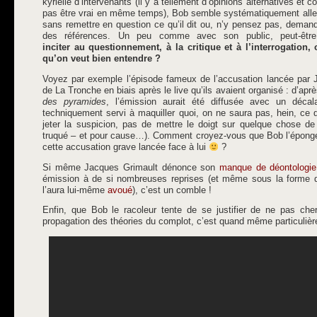
kyrielle d’intervenants (il y a tellement d’opinions alternatives et c
pas être vrai en même temps), Bob semble systématiquement aller 
sans remettre en question ce qu’il dit ou, n’y pensez pas, dema
des références. Un peu comme avec son public, peut-être
inciter au questionnement, à la critique et à l’interrogation
qu’on veut bien entendre ?
Voyez par exemple l’épisode fameux de l’accusation lancée par J
de La Tronche en biais après le live qu’ils avaient organisé : d’aprè
des pyramides
, l’émission aurait été diffusée avec un déca
techniquement servi à maquiller quoi, on ne saura pas, hein, ce
jeter la suspicion, pas de mettre le doigt sur quelque chose de
truqué – et pour cause…). Comment croyez-vous que Bob l’éponge
cette accusation grave lancée face à lui
?
Si même Jacques Grimault dénonce son
manque de déontologie
émission à de si nombreuses reprises (et même sous la forme 
l’aura lui-même
avoué
), c’est un comble !
Enfin, que Bob le racoleur tente de se justifier de ne pas cher
propagation des théories du complot, c’est quand même particuliè