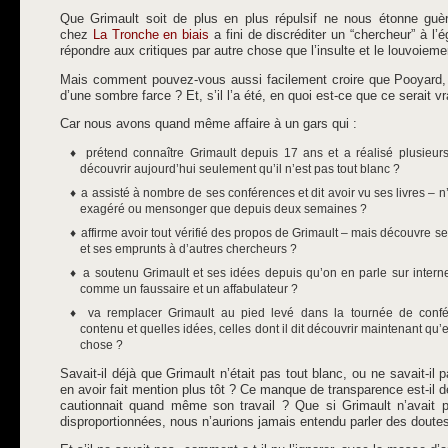
Que Grimault soit de plus en plus répulsif ne nous étonne guèr
chez
La Tronche en biais
a fini de discréditer un “chercheur” à l
répondre aux critiques par autre chose que l’insulte et le louvoieme
Mais comment pouvez-vous aussi facilement croire que Pooyard, 
d’une sombre farce ? Et, s’il l’a été, en quoi est-ce que ce serait v
Car nous avons quand même affaire à un gars qui :
prétend connaître Grimault depuis 17 ans et a réalisé plusieurs
découvrir aujourd’hui seulement qu’il n’est pas tout blanc ?
a assisté à nombre de ses conférences et dit avoir vu ses livres – n’
exagéré ou mensonger que depuis deux semaines ?
affirme avoir tout vérifié des propos de Grimault – mais découvre 
et ses emprunts à d’autres chercheurs ?
a soutenu Grimault et ses idées depuis qu’on en parle sur internet
comme un faussaire et un affabulateur ?
va remplacer Grimault au pied levé dans la tournée de conf
contenu et quelles idées, celles dont il dit découvrir maintenant qu
chose ?
Savait-il déjà que Grimault n’était pas tout blanc, ou ne savait-il 
en avoir fait mention plus tôt ? Ce manque de transparence est-il d
cautionnait quand même son travail ? Que si Grimault n’avait 
disproportionnées, nous n’aurions jamais entendu parler des doute