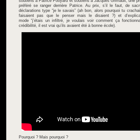
soutiens à Patrice Pooyard et soutiens à Jacques Grimault, une pr
préféré se ranger derrière Patrice. Au prix, s’il le faut, de s
déclarations type “je le savais” (ah bon, alors pourquoi tu crach
faisaient pas que le penser mais le disaient ?) et d’explic
mode “j’étais un infiltré, je voulais voir comment ça fonctionna
crédibilité, il est vrai qu’ils avaient été à bonne école).
Pourquoi ? Mais pourquoi ?