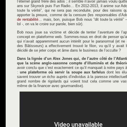
l’éternel grand frère des ados ; il semble n’avoir jamais voulu quitte
ans sur Skyrock puis Fun Radio… En 2012-2013, il anime sur Ad
toute la vérité”, qui ne sera pas reconduite, pour des raisons q
apporter la preuve, comme de la censure (les responsables d’Ad
de rentabilité
… mais, bon, puisque Bob nous “dit toute la vérité” 
lol -, on va le croire sur parole, bien sûr).
Bob nous joue sa victime et décide de tenter l’aventure de l’a
concept en plateforme web. Sommes-nous en droit de penser qu’a
qui n’avait apparemment aucun intérêt pour le paranormal (et ne
des Bâtisseurs) a effectivement trouvé le filon, vu qu’il y avait
décidé de se jeter corps et âme dans le business de l’occulte ?
Dans la lignée d’un Alex Jones qui, de l’autre côté de l’Atlant
que la scène anglo-saxonne compte d’illuminés et de théor
avoir conclu que c’est exactement ce qu’il manquait à notre pays à 
:
une plateforme où servir la soupe aux farfelus
dont les élu
savent trouver un écho auprès d’individus à la paresse intellectuel
grand nombre de rigolards qui voient tout cela comme une vas
même de la financer avec gourmandise).