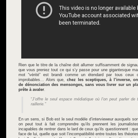
Rien que le titre de la chaîne doit allumer suffisamment de signau
que vous preniez tout ce qui s’y passe pour une gigantesque mas
mot “vérité” est brandi comme un étendard par tous ceux qu
improbables… Alors que,
chez les sceptiques, à l’inverse, o
de dénonciation des mensonges, sans vous livrer sur un plat
prête à avaler
.
“
J’offre le seul espace médiatique où l’on peut parler de 
raillerie.”
En un sens, si Bob est le seul modèle d’intervieweur auxquels son
on peut tout à fait comprendre qu’ils prennent les journalist
incapables de rentrer dans le lard de ceux qu’ils questionnent : qu
face de lui, quelle que soit l’incompatibilité entre toutes les théor