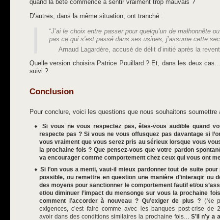
quand la bête commence à sentir vraiment trop mauvais ?
D’autres, dans la même situation, ont tranché :
“
J’ai le choix entre passer pour quelqu’un de malhonnête ou
pas ce qui s’est passé dans ses usines, j’assume cette se
Arnaud Lagardère, accusé de délit d’initié après la reve
Quelle version choisira Patrice Pouillard ? Et, dans les deux cas… 
suivi ?
Conclusion
Pour conclure, voici les questions que nous souhaitons soumettre à
Si vous ne vous respectez pas, êtes-vous audible quand vo
respecte pas ? Si vous ne vous offusquez pas davantage si l’
vous vraiment que vous serez pris au sérieux lorsque vous vou
la prochaine fois ? Que pensez-vous que votre pardon spontané
va encourager comme comportement chez ceux qui vous ont men
Si l’on vous a menti, vaut-il mieux pardonner tout de suite pour
possible, ou remettre en question une manière d’interagir ou d
des moyens pour sanctionner le comportement fautif et/ou s’ass
et/ou diminuer l’impact du mensonge sur vous la prochaine fois ?
comment l’accorder à nouveau ? Qu’exiger de plus ?
(Ne pa
exigences, c’est faire comme avec les banques post-crise de 20
avoir dans des conditions similaires la prochaine fois…
S’il n’y a