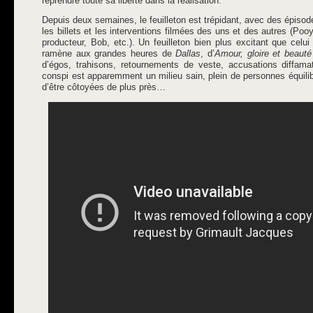
reprendre toute sa liberté dans la réalisation.
Depuis deux semaines, le feuilleton est trépidant, avec des épiso
les billets et les interventions filmées des uns et des autres (Poo
producteur, Bob, etc.). Un feuilleton bien plus excitant que celui 
ramène aux grandes heures de
Dallas
, d’
Amour, gloire et beauté
d’égos, trahisons, retournements de veste, accusations diffam
conspi est apparemment un milieu sain, plein de personnes équili
d’être côtoyées de plus près…