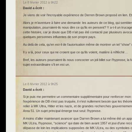
Le 8 février 2012 à 9h22
David
a écrit :
Je viens de voir l’incroyable expérience de Derren Brown proposé en lien. Et
Alors je m’aventure à faire une demande: les auteurs de ce blog, qui semblen
manipulation, pourraient-ils nous dire ce qu’ils en pensent? Y a-t-il un trucage
cette histoire, car je doute que DB n’ait pas été contacté par plusieurs avoc
quelques personnes influentes de son propre pays.
Au delà de cela, qu’en est-il de l’autorisation même de montrer un tel “show”
Il y a là, pour ceux qui ne croient que ce qu’ils voient, matière à réfléchir…
Bref, les auteurs pourraient-ils nous concocter un joli billet sur l’hypnose, la fa
sujet extraordinaire s’il en est un.
Le 8 février 2012 à 9h25
David
a écrit :
Si je puis me permettre un commentaire supplémentaire pour renforcer mo
l’expérience de DB n’est pas truquée, il n’est nullement besoin que les théorie
relier à MK Ultra, Hitler et les nazis, et de grandes recherches gouverneme
Area 51. Un sujet principal émerge tout seul: l’hypnose.
A moins d’aller maintenant avancer que Darren Brown a lui même été un ap
MK ULtra, l’hypnose, “science” qui date de bien avant 1957 et joui d’une rec
dépasse de loin les implications supposées de MK ULtra, ou des symboles ca