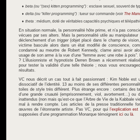
beta (ou “(sex) kitten programming”)
: esclave sexuel, souvent de ty
delta (ou “killer programming”)
: tueur sur commande (voir
The Manc
theta
: médium, doté de véritables capacités psychiques et télépath
En situation normale, la personnalité hôte prime, et n’a pas consc
vécues par ses alters. Mais la personnalité utile au manipulateur
déclenchement d’un
trigger
(objet placé dans le champ de vision
victime bascule alors dans un état modifié de conscience, c
condamné au meurtre de Robert Kennedy, clame ainsi avoir alor
usage de son arme à la vue d’une “femme avec une robe à pois”. E
? L’illusionniste et hypnotiste Derren Brown a récemment réali
pour tester la validité d’une telle théorie ; nous vous encourag
résultats.
VC nous décrit un cas tout à fait passionnant : Kim Noble est un
dissociatif de l’identité. 13 au moins de ses différentes personnal
toiles de style très différent. Plus étrange encore : certains des
d’une grande cruauté (emprisonnement, viol, avortement…) ou d
inattendus (non mais qu’est-ce que l’Arbre de Vie de la Kabbale vie
mal à rendre compte. Les articles de la presse traditionnelle f
œuvres de l’étonnante artiste. Pas VC, pour qui
l’explication est
supposées d’une programmation Monarque témoignent
ici
ou
là
.