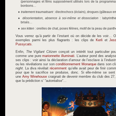
(personnages et films supposément utilisés lors de la programma
bonbons…
traitement traumatisant
: électrochocs (éclairs), drogues (gâteaux
désorientation, absence à soi-même et dissociation
: labyrinth
brisés…
sex kitten
: oreilles de chat, poses félines, motif de la peau de pan
Vous verrez qu’à partir de l’instant où on décide de les voir… O
exemples parmi les plus flagrants : les clips de
Kerli
et
Jes
Pussycats
.
Enfin,
The Vigilant Citizen
conçoit un intérêt tout particulier p
comme une pure
marionnette illuminati
. L’auteur pond des analys
ses clips : voir ainsi la déclaration d’amour de l’esclave à l’indus
ou les révélations sur son
conditionnement Monarque
dans son cli
night
. La diva révélait
récemment
qu’elle avait peur de finir comm
pour que le sacrifice se produise, donc. Si elle-même se sent 
une
Amy Winehouse
craignait de devenir membre du club des 27, 
que la prédiction s’ “autoréalise”…