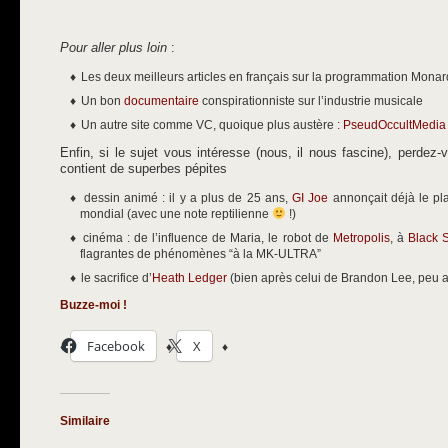
Pour aller plus loin
:
Les deux meilleurs articles en français sur la programmation Mona
Un bon
documentaire
conspirationniste sur l’industrie musicale
Un autre site comme VC, quoique plus austère :
PseudOccultMedia
Enfin, si le sujet vous intéresse (nous, il nous fascine), perdez
contient de superbes pépites
dessin animé : il y a plus de 25 ans,
GI Joe
annonçait déjà le pl
mondial (avec une note reptilienne
!)
cinéma : de l’influence de Maria, le robot de
Metropolis
, à
Black 
flagrantes de phénomènes “à la MK-ULTRA”
le sacrifice d’
Heath Ledger
(bien après celui de Brandon Lee, peu a
Buzze-moi !
Facebook
X
Similaire