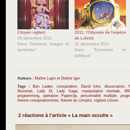
Citoyen vigilant
2011, l’Odyssée de l’espèce
29 décembre 2011
de Lubrick
Dans "Histoires, images et
31 décembre 2011
symboles"
Dans "Economie et
politique"
Auteurs :
Maître Lupin
et
Doktor Igor
Tags :
Ben Laden
,
conspiration
,
David Icke
,
dissociation
,
Illuminati
,
Lady Di
,
Lady Gaga
,
manipulation mentale
,
MK
programming
,
opération Paperclip
,
personnalité multiple
,
prog
théorie conspirationniste
,
théorie du complot
,
vigilant citizen
2 réactions à l'article « La main occulte »