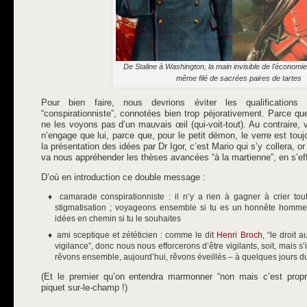
De Staline à Washington, la main invisible de l'économ
même filé de sacrées paires de tartes
Pour bien faire, nous devrions éviter les qualification
“conspirationniste”, connotées bien trop péjorativement. Parce q
ne les voyons pas d’un mauvais œil (qui-voit-tout). Au contraire,
n’engage que lui, parce que, pour le petit démon, le verre est touj
la présentation des idées par Dr Igor, c’est Mario qui s’y collera, or l
va nous appréhender les thèses avancées “à la martienne”, en s’eff
D’où en introduction ce double message :
camarade conspirationniste : il n’y a rien à gagner à crier tou
stigmatisation ; voyageons ensemble si tu es un honnête homme,
idées en chemin si tu le souhaites
ami sceptique et zététicien : comme le dit
Henri Broch
, “le droit 
vigilance”, donc nous nous efforcerons d’être vigilants, soit, mais s’il
rêvons ensemble, aujourd’hui, rêvons éveillés – à quelques jours d
(Et le premier qu’on entendra marmonner “non mais c’est propr
piquet sur-le-champ !)