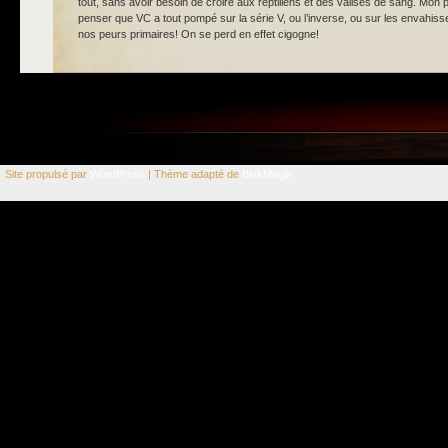
tout, sans avoir besoin de croire aux reptiliens et des valises de sang. Mon p
penser que VC a tout pompé sur la série V, ou l’inverse, ou sur les envahisse
nos peurs primaires! On se perd en effet cigogne!
Site propulsé par
WordPress
| Thème adapté de
BlakMagik