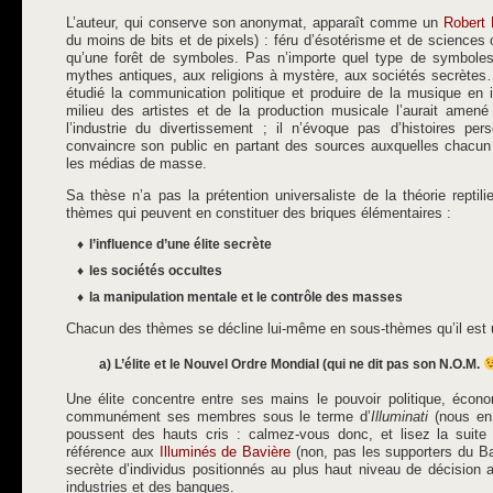
L’auteur, qui conserve son anonymat, apparaît comme un
Robert
du moins de bits et de pixels) : féru d’ésotérisme et de sciences 
qu’une forêt de symboles. Pas n’importe quel type de symboles
mythes antiques, aux religions à mystère, aux sociétés secrètes
étudié la communication politique et produire de la musique en
milieu des artistes et de la production musicale l’aurait amen
l’industrie du divertissement ; il n’évoque pas d’histoires per
convaincre son public en partant des sources auxquelles chacun p
les médias de masse.
Sa thèse n’a pas la prétention universaliste de la théorie reptil
thèmes qui peuvent en constituer des briques élémentaires :
l’influence d’une élite secrète
les sociétés occultes
la manipulation mentale et le contrôle des masses
Chacun des thèmes se décline lui-même en sous-thèmes qu’il est uti
a) L’élite et le Nouvel Ordre Mondial (qui ne dit pas son N.O.M.
Une élite concentre entre ses mains le pouvoir politique, écono
communément ses membres sous le terme d’
Illuminati
(nous en 
poussent des hauts cris : calmez-vous donc, et lisez la suite 
référence aux
Illuminés de Bavière
(non, pas les supporters du B
secrète d’individus positionnés au plus haut niveau de décision
industries et des banques.