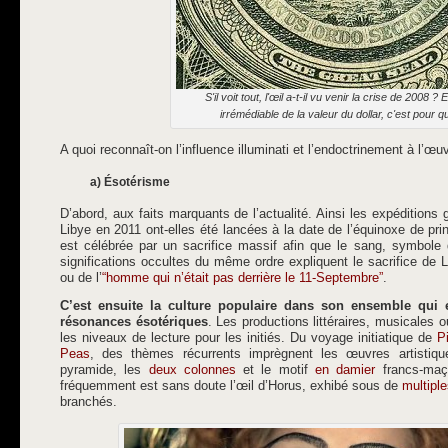
S'il voit tout, l'œil a-t-il vu venir la crise de 2008 ? 
irrémédiable de la valeur du dollar, c'est pour 
A quoi reconnaît-on l’influence illuminati et l’endoctrinement à l’œu
a) Ésotérisme
D’abord, aux faits marquants de l’actualité. Ainsi les expéditions
Libye en 2011 ont-elles été lancées à la date de l’équinoxe de prin
est célébrée par un sacrifice massif afin que le sang, symbole
significations occultes du même ordre expliquent le sacrifice de 
ou de l’
“homme qui n’était pas derrière le 11-Septembre”
.
C’est ensuite la culture populaire dans son ensemble qui
résonances ésotériques
. Les productions littéraires, musicales 
les niveaux de lecture pour les initiés. Du voyage initiatique de
P
Peas
, des thèmes récurrents imprègnent les œuvres artistiq
pyramide, les
deux colonnes
et le motif
en damier
francs-maço
fréquemment est sans doute l’œil d’Horus, exhibé sous de
multipl
branchés.