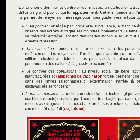
L’élite entend dominer et contrôler les masses, en particulier à tr
diffusion grand public, qui lui appartiennent. Cette influence sur l’
lui permet de relayer son message pour nous guider vers le futur q
l’Etat policier
: obsédée par l’ordre et la surveillance, la machine é
observe ses actions et traque ses moindres mouvements (le fame
de “sécurité” entraîne l’érosion des libertés individuelles, et tout
violente répression
la militarisation
: pendant militaire de l’extension des pouvoirs
renforcement des moyens de l’armée, qui s’appuie sur un dé
militaro-industriel au détriment des projets sociaux, place dan
permanente) des nations à l’agressivité exacerbée
le contrôle des populations
: au niveau social, de toute faço
manufacturées et
campagnes de vaccination
forcée permettent de 
dans des limites raisonnables ; l’extermination s’arrête là
esclavagisée se font sentir
le transhumanisme
: la recherche scientifique et technologique v
machines (robots) dès lors que l’homme, trop fragile par nature,
recours aux drogues chimiques et aux prothèses bioniques ; idéale
comme un être parfait (
eugénisme
)