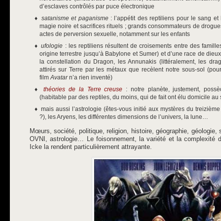
d’esclaves contrôlés par puce électronique
satanisme et paganisme
: l’appétit des reptiliens pour le sang et
magie noire et sacrifices rituels ; grands consommateurs de drogues,
actes de perversion sexuelle, notamment sur les enfants
ufologie
: les reptiliens résultent de croisements entre des famill
origine terrestre jusqu’à Babylone et Sumer) et d’une race de dieu
la constellation du Dragon, les Annunakis (littéralement, les dr
attirés sur Terre par les métaux que recèlent notre sous-sol (pou
film
Avatar
n’a rien inventé)
théories de la Terre creuse
: notre planète, justement, possè
(habitable par des reptiles, du moins, qui de fait ont élu domicile au
mais aussi l’astrologie (êtes-vous initié aux mystères du treizième
?), les Aryens, les différentes dimensions de l’univers, la lune…
Mœurs, société, politique, religion, histoire, géographie, géologi
OVNI, astrologie… Le foisonnement, la variété et la complexité de
Icke la rendent particulièrement attrayante.