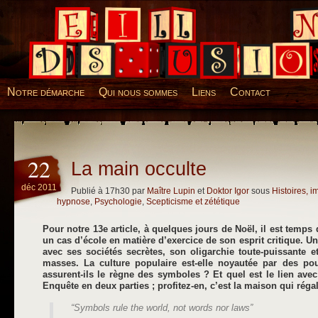
Desillusions
Notre démarche
Qui nous sommes
Liens
Contact
22
La main occulte
déc 2011
Publié à 17h30 par
Maître Lupin
et
Doktor Igor
sous
Histoires, 
hypnose
,
Psychologie
,
Scepticisme et zététique
Pour notre 13e article, à quelques jours de Noël, il est temps
un cas d’école en matière d’exercice de son esprit critique. U
avec ses sociétés secrètes, son oligarchie toute-puissante 
masses. La culture populaire est-elle noyautée par des po
assurent-ils le règne des symboles ? Et quel est le lien avec
Enquête en deux parties ; profitez-en, c’est la maison qui régal
“Symbols rule the world, not words nor laws”