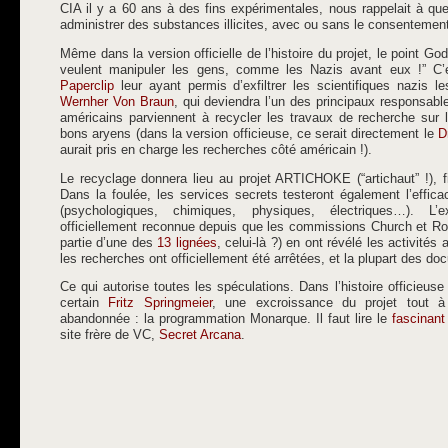
CIA il y a 60 ans à des fins expérimentales, nous rappelait à que
administrer des substances illicites, avec ou sans le consentemen
Même dans la version officielle de l’histoire du projet, le point God
veulent manipuler les gens, comme les Nazis avant eux !” C’e
Paperclip
leur ayant permis d’exfiltrer les scientifiques nazis le
Wernher Von Braun
, qui deviendra l’un des principaux responsab
américains parviennent à recycler les travaux de recherche sur 
bons aryens (dans la version officieuse, ce serait directement le
D
aurait pris en charge les recherches côté américain !).
Le recyclage donnera lieu au projet ARTICHOKE (“artichaut” !)
Dans la foulée, les services secrets testeront également l’effica
(psychologiques, chimiques, physiques, électriques…). L
officiellement reconnue depuis que les commissions Church et Rock
partie d’une des
13 lignées
, celui-là ?) en ont révélé les activité
les recherches ont officiellement été arrêtées, et la plupart des d
Ce qui autorise toutes les spéculations. Dans l’histoire officie
certain
Fritz Springmeier
, une excroissance du projet tout à f
abandonnée : la programmation Monarque. Il faut lire le
fascinant 
site frère de VC,
Secret Arcana
.