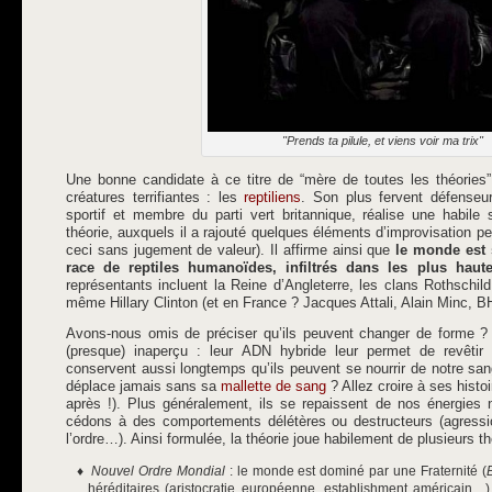
"Prends ta pilule, et viens voir ma trix"
Une bonne candidate à ce titre de “mère de toutes les théories” 
créatures terrifiantes : les
reptiliens
. Son plus fervent défenseu
sportif et membre du parti vert britannique, réalise une habile
théorie, auxquels il a rajouté quelques éléments d’improvisation pe
ceci sans jugement de valeur). Il affirme ainsi que
le monde est 
race de reptiles humanoïdes, infiltrés dans les plus hau
représentants incluent la Reine d’Angleterre, les clans Rothschil
même Hillary Clinton (et en France ? Jacques Attali, Alain Minc, B
Avons-nous omis de préciser qu’ils peuvent changer de forme ? 
(presque) inaperçu : leur ADN hybride leur permet de revêtir
conservent aussi longtemps qu’ils peuvent se nourrir de notre sa
déplace jamais sans sa
mallette de sang
? Allez croire à ses histo
après !). Plus généralement, ils se repaissent de nos énergies 
cédons à des comportements délétères ou destructeurs (agression
l’ordre…). Ainsi formulée, la théorie joue habilement de plusieurs t
Nouvel Ordre Mondial
: le monde est dominé par une Fraternité (
héréditaires (aristocratie européenne, establishment américain…)