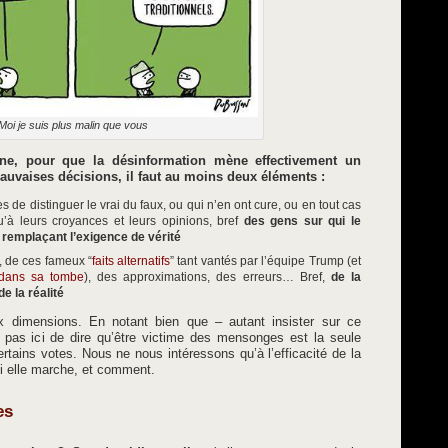
Moi je suis plus malin que vous
ne, pour que la désinformation mène effectivement un
auvaises décisions, il faut au moins deux éléments :
de distinguer le vrai du faux, ou qui n’en ont cure, ou en tout cas
’à leurs croyances et leurs opinions, bref
des gens sur qui le
 remplaçant l’exigence de vérité
, de ces fameux “
faits alternatifs
” tant vantés par l’équipe Trump (et
dans sa tombe
), des approximations, des erreurs… Bref,
de la
 la réalité
 dimensions. En notant bien que – autant insister sur ce
st pas ici de dire qu’être victime des mensonges est la seule
ertains votes. Nous ne nous intéressons qu’à l’efficacité de la
ui elle marche, et comment.
es