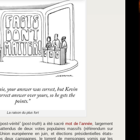
La raison du plus fort
post-vérité” (
post-truth
) a été sacré
mot de l’année
, largement
inattendus de deux votes populaires massifs (référendum sur
nion européenne en juin, et élections présidentielles états-
es deux campagnes, le torrent de mensonges vomis par les