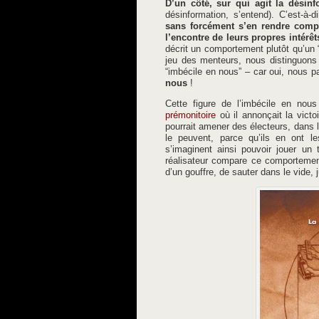
D’un côté, sur qui agit la désinf
désinformation, s’entend). C’est-à-d
sans forcément s’en rendre compt
l’encontre de leurs propres intérêt
décrit un comportement plutôt qu’un “ê
jeu des menteurs, nous distinguons l’
“imbécile en nous” – car oui, nous p
nous
!
Cette figure de l’imbécile en no
prémonitoire
où il annonçait la victoi
pourrait amener des électeurs, dans le 
le peuvent, parce qu’ils en ont l
s’imaginent ainsi pouvoir jouer un
réalisateur compare ce comportement
d’un gouffre, de sauter dans le vide, j