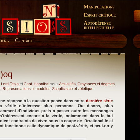
Manipulations
Esprit critique
Autodéfense
intellectuelle
Liens
Contact
h)oq
,
Lord Tesla
et
Capt. Hannibal
sous
Actualités
,
Croyances et dogmes
,
e
,
Représentations et modèles
,
Scepticisme et zététique
une réponse à la question posée dans notre
dernière série
 vérité n’intéresse plus personne. Ou disons, plus
fisamment d’individus prêts à passer outre les mensonges
’intéressent encore à la vérité, notamment dans le but
ent contraints de vivre sous la coupe de l’irrationalité et
 fonctionne cette dynamique de post-vérité, et peut-on y