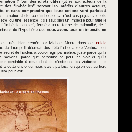
ormation ? Sur des idiots utiles
(utiles aux acteurs de la
ire
des “imbéciles” servant les intérêts d’autres acteurs,
e, et sans comprendre que leurs actions vont parfois à
s
. La notion d’idiot ou d’imbécile, ici, n’est pas péjorative ; elle
tre” ou une “essence” : s’il faut bien un imbécile pour faire le
 “imbécile foncier”, fermé à toute forme de rationalité, de l’
artirons de l’hypothèse que
nous avons tous un imbécile en
us est très bien cernée par Michael Moore dans cet
article
re de Trump. Il décrivait dès l’été l'”effet Jesse Ventura”, qui
secret de l’isoloir, à vouloir agir par malice, juste parce qu’ils
es moyens, parce que personne ne peut les voir et qu’ils
 tour pendable à ceux dont ils s’estiment les victimes… Le
 à cette envie qui nous saisit parfois, lorsqu’on est au bord
uste pour voir.