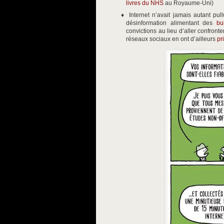
livres du NHS
au Royaume-Uni)
Internet n’avait jamais autant pu
désinformation alimentant des
bu
convictions au lieu d’aller confronte
réseaux sociaux en ont d’ailleurs
pr