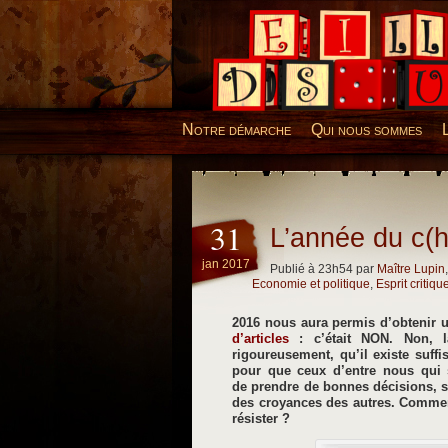
Desillusions
Notre démarche
Qui nous sommes
31
L’année du c(
jan 2017
Publié à 23h54 par
Maître Lupin
Economie et politique
,
Esprit critiqu
2016 nous aura permis d’obtenir 
d’articles
: c’était NON. Non, la
rigoureusement, qu’il existe suf
pour que ceux d’entre nous qui s
de prendre de bonnes décisions, soi
des croyances des autres. Comment
résister ?