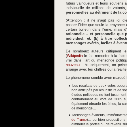
futurs vainqueurs et leurs soutiens a
individuelle de millions de votants
personnelles au détriment de la con
(Attention : il ne s’agit pas ici 
passer l’idée que seule la croyance
certain bulletin dans l’urne, mais d’
rationnelle – et personnelle que p
individuel, et, (b) à titre colle
mensonges avérés, faciles à évent
De nombreux auteurs critiquent le 
(
Wikipedia
le fait remonter à la fab
vrai dans l’art du mensonge politiq
nouveau
: historiquement, on pein
arrangé avec les chiffres ou la réalit
Le phénomène semble avoir marqué les
Les résultats de deux votes populai
non anticipés par les instituts de s
études politiques ne font justement 
contrairement au vote de 2005 sur 
également ébranlé les élites, la c
de mensonge…
Mensonges évidents, immédiatement
de Trump
)… ou bien propositions 
diminuer la portée ou de revenir sur 