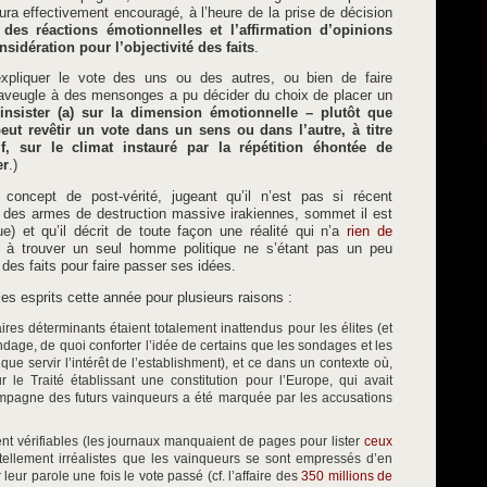
ura effectivement encouragé, à l’heure de la prise de décision
,
des réactions émotionnelles et l’affirmation d’opinions
sidération pour l’objectivité des faits
.
d’expliquer le vote des uns ou des autres, ou bien de faire
 aveugle à des mensonges a pu décider du choix de placer un
insister (a) sur la dimension émotionnelle – plutôt que
eut revêtir un vote dans un sens ou dans l’autre, à titre
ctif, sur le climat instauré par la répétition éhontée de
er
.)
concept de post-vérité, jugeant qu’il n’est pas si récent
le des armes de destruction massive irakiennes, sommet il est
ue) et qu’il décrit de toute façon une réalité qui n’a
rien de
e à trouver un seul homme politique ne s’étant pas un peu
é des faits pour faire passer ses idées.
 esprits cette année pour plusieurs raisons :
res déterminants étaient totalement inattendus pour les élites (et
ondage, de quoi conforter l’idée de certains que les sondages et les
que servir l’intérêt de l’establishment), et ce dans un contexte où,
le Traité établissant une constitution pour l’Europe, qui avait
ampagne des futurs vainqueurs a été marquée par les accusations
 vérifiables (les journaux manquaient de pages pour lister
ceux
tellement irréalistes que les vainqueurs se sont empressés d’en
leur parole une fois le vote passé (cf. l’affaire des
350 millions de