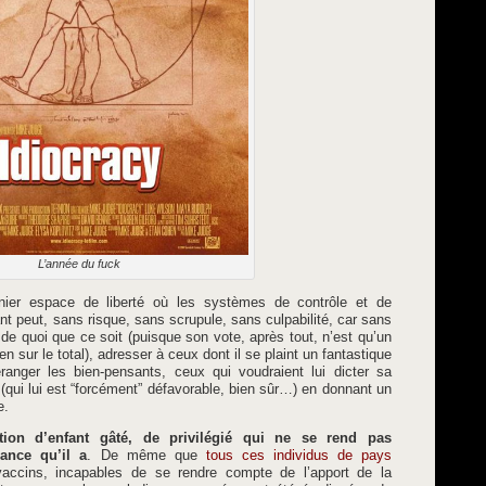
L’année du fuck
ernier espace de liberté où les systèmes de contrôle et de
ant peut, sans risque, sans scrupule, sans culpabilité, car sans
 de quoi que ce soit (puisque son vote, après tout, n’est qu’un
en sur le total), adresser à ceux dont il se plaint un fantastique
éranger les bien-pensants, ceux qui voudraient lui dicter sa
(qui lui est “forcément” défavorable, bien sûr…) en donnant un
e.
tion d’enfant gâté, de privilégié qui ne se rend pas
ance qu’il a
. De même que
tous ces individus de pays
accins, incapables de se rendre compte de l’apport de la