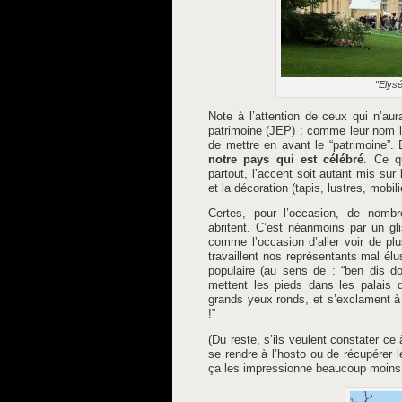
"Elysé
Note à l’attention de ceux qui n’au
patrimoine (JEP) : comme leur nom l’
de mettre en avant le “patrimoine”.
notre pays qui est célébré
. Ce q
partout, l’accent soit autant mis sur 
et la décoration (tapis, lustres, mobil
Certes, pour l’occasion, de nombre
abritent. C’est néanmoins par un g
comme l’occasion d’aller voir de p
travaillent nos représentants mal élu
populaire (au sens de : “ben dis d
mettent les pieds dans les palais 
grands yeux ronds, et s’exclament à 
!”
(Du reste, s’ils veulent constater ce 
se rendre à l’hosto ou de récupérer l
ça les impressionne beaucoup moins