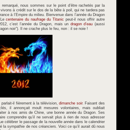
s remarqué, nous sommes sur le point d’être rachetés par la
vivons à crédit sur le dos de la bête à poil, qui ne tardera pas
a France à l’Empire du milieu. Bienvenue dans l’année du Dragon
. Le
centenaire du naufrage du Titanic
peut-il nous offrir autre
012, c’est l’année du Dragon, mais un
dragon d’eau
(aussi
ragon noir”). Il ne crache plus le feu, non : il se noie !
arlait-il fièrement à la télévision,
dimanche soir
. Faisant des
és, il annonçait moult mesures volontaires, mais oubliait
uhaiter à nos amis de Chine, une bonne année du Dragon. Ses
faire comprendre qu’il ne servait plus à rien de nous adresser
e célébrer le passage de la nouvelle année dans le calendrier
iré la sympathie de nos créanciers. Voici ce qu’il aurait dû nous