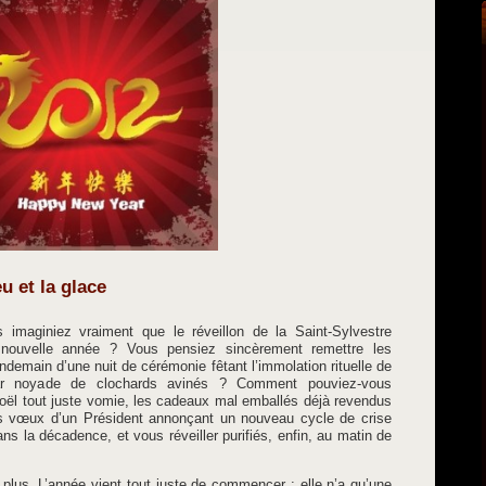
u et la glace
imaginiez vraiment que le réveillon de la Saint-Sylvestre
nouvelle année ? Vous pensiez sincèrement remettre les
endemain d’une nuit de cérémonie fêtant l’immolation rituelle de
 par noyade de clochards avinés ? Comment pouviez-vous
oël tout juste vomie, les cadeaux mal emballés déjà revendus
e les vœux d’un Président annonçant un nouveau cycle de crise
s la décadence, et vous réveiller purifiés, enfin, au matin de
 plus. L’année vient tout juste de commencer : elle n’a qu’une