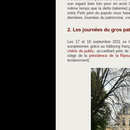
son regard bien loin pour en avoir
même temps que la dette italienne) 
notre Petit père du populo nous hara
dernières Journées du patrimoine, v
2. Les journées du gros pa
Les 17 et 18 septembre 2011 se t
européennes grâce au lobbying françai
chéris du public
, accueillant près de
siège de la
présidence de la Ripou
évidemment).