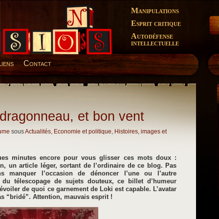
Manipulations
Esprit critique
Autodéfense
intellectuelle
Liens
Contact
dragonneau, et bon vent
lume
sous
Actualités
,
Economie et politique
,
Histoires, images et
ues minutes encore pour vous glisser ces mots doux :
 un article léger, sortant de l’ordinaire de ce blog. Pas
ns manquer l’occasion de dénoncer l’une ou l’autre
x du télescopage de sujets douteux, ce billet d’humeur
évoiler de quoi ce garnement de Loki est capable. L’avatar
as “bridé”. Attention, mauvais esprit !