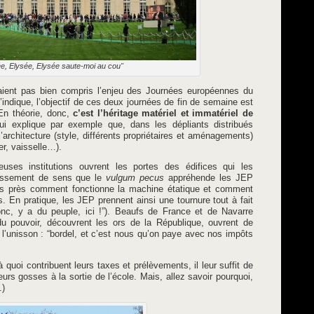
e, Elysée, Elysée saute-moi au cou"
raient pas bien compris l’enjeu des Journées européennes du
indique, l’objectif de ces deux journées de fin de semaine est
 En théorie, donc,
c’est l’héritage matériel et immatériel de
ui explique par exemple que, dans les dépliants distribués
l’architecture (style, différents propriétaires et aménagements)
ier, vaisselle…).
uses institutions ouvrent les portes des édifices qui les
lissement de sens que le
vulgum pecus
appréhende les JEP
lus près comment fonctionne la machine étatique et comment
s. En pratique, les JEP prennent ainsi une tournure tout à fait
onc, y a du peuple, ici !”). Beaufs de France et de Navarre
du pouvoir, découvrent les ors de la République, ouvrent de
l’unisson : “bordel, et c’est nous qu’on paye avec nos impôts
à quoi contribuent leurs taxes et prélèvements, il leur suffit de
eurs gosses à la sortie de l’école. Mais, allez savoir pourquoi,
.)