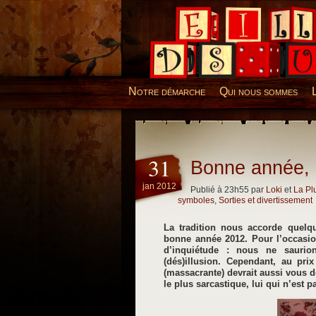
Desillusions
Notre démarche
Qui nous sommes
31
Bonne année, 
jan 2012
Publié à 23h55 par
Loki
et
La P
symboles
,
Sorties et divertissement
La tradition nous accorde quelq
bonne année 2012. Pour l’occasion,
d’inquiétude : nous ne saurio
(dés)illusion. Cependant, au pri
(massacrante) devrait aussi vous d
le plus sarcastique, lui qui n’est p