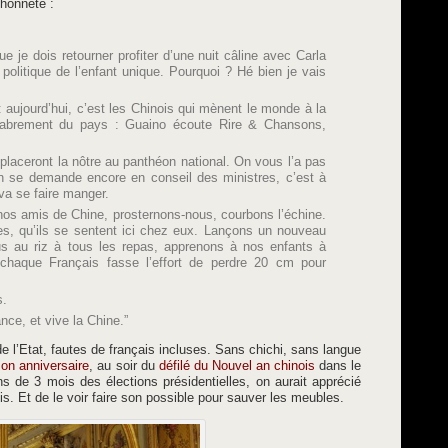
t honnête :
ue je dois retourner profiter d’une nuit câline avec Carla
olitique de l’enfant unique. Pourquoi ? Hé bien je vais
 aujourd’hui, c’est les Chinois qui mènent le monde à la
élabrement du pays : Guaino écoute Rire & Chansons,
placeront la nôtre au panthéon national. On vous l’a pas
on se demande encore en conseil des ministres, c’est à
va se faire manger.
nos amis de Chine, prosternons-nous, courbons l’échine.
s, qu’ils se sentent ici chez eux. Lançons un nouveau
us au riz à tous les repas, apprenons à nos enfants à
chaque Français fasse l’effort de perdre 20 cm pour
s.
nce, et vive la Chine.”
f de l’Etat, fautes de français incluses. Sans chichi, sans langue
on anniversaire
, au soir du
défilé du Nouvel an chinois
dans le
s de 3 mois des élections présidentielles, on aurait apprécié
ois. Et de le voir faire son possible pour sauver les meubles.