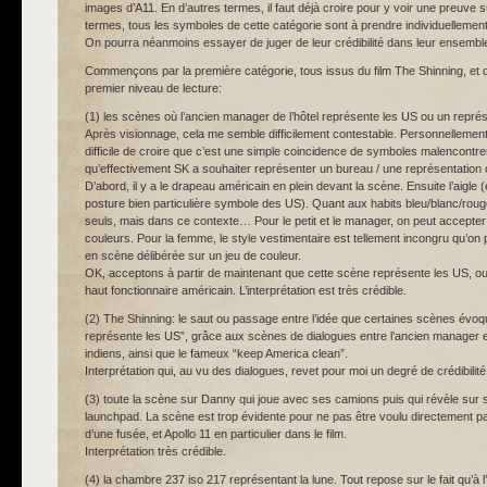
images d’A11. En d’autres termes, il faut déjà croire pour y voir une preuve 
termes, tous les symboles de cette catégorie sont à prendre individuellemen
On pourra néanmoins essayer de juger de leur crédibilité dans leur ensemb
Commençons par la première catégorie, tous issus du film The Shinning, et di
premier niveau de lecture:
(1) les scènes où l’ancien manager de l’hôtel représente les US ou un repr
Après visionnage, cela me semble difficilement contestable. Personnellement
difficile de croire que c’est une simple coincidence de symboles malencontr
qu’effectivement SK a souhaiter représenter un bureau / une représentation o
D’abord, il y a le drapeau américain en plein devant la scène. Ensuite l’aigle (
posture bien particulière symbole des US). Quant aux habits bleu/blanc/rouge 
seuls, mais dans ce contexte… Pour le petit et le manager, on peut accepter
couleurs. Pour la femme, le style vestimentaire est tellement incongru qu’on 
en scène délibérée sur un jeu de couleur.
OK, acceptons à partir de maintenant que cette scène représente les US, ou
haut fonctionnaire américain. L’interprétation est très crédible.
(2) The Shinning: le saut ou passage entre l’idée que certaines scènes évoque
représente les US”, grâce aux scènes de dialogues entre l’ancien manager et
indiens, ainsi que le fameux “keep America clean”.
Interprétation qui, au vu des dialogues, revet pour moi un degré de crédibilit
(3) toute la scène sur Danny qui joue avec ses camions puis qui révèle sur 
launchpad. La scène est trop évidente pour ne pas être voulu directement pa
d’une fusée, et Apollo 11 en particulier dans le film.
Interprétation très crédible.
(4) la chambre 237 iso 217 représentant la lune. Tout repose sur le fait qu’à l