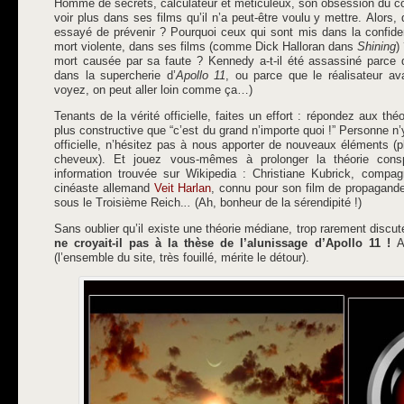
Homme de secrets, calculateur et méticuleux, son obsession du c
voir plus dans ses films qu’il n’a peut-être voulu y mettre. Alors, 
essayé de prévenir ? Pourquoi ceux qui sont mis dans la confide
mort violente, dans ses films (comme Dick Halloran dans
Shining
)
mort causée par sa faute ? Kennedy a-t-il été assassiné parce qu
dans la supercherie d’
Apollo 11
, ou parce que le réalisateur av
voyez, on peut aller loin comme ça…)
Tenants de la vérité officielle, faites un effort : répondez aux th
plus constructive que “c’est du grand n’importe quoi !” Personne n’
officielle, n’hésitez pas à nous apporter de nouveaux éléments (pl
cheveux). Et jouez vous-mêmes à prolonger la théorie conspi
information trouvée sur Wikipedia : Christiane Kubrick, compa
cinéaste allemand
Veit Harlan
, connu pour son film de propagand
sous le Troisième Reich.
..
(Ah, bonheur de la sérendipité !)
Sans oublier qu’il existe une théorie médiane, trop rarement discu
ne croyait-il pas à la thèse de l’alunissage d’Apollo 11 !
A
(l’ensemble du site, très fouillé, mérite le détour).