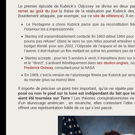
Le premier épisode de
Kubrick’s Odyssey
se divise en deux part
remet au goût du jour
la thèse de la réalisation par Kubrick des
(lourdement attaquée, par exemple, sur ce
site de référence
). A en
Le Pentagone a choisi Kubrick parce que sa reconstitution f
Folamour
les a impressionnés
Stanley est vraisemblablement contacté fin 1963-début 1964 pour s
pourra pas refuser” (dans le sens ou son refus pourrait entraîner 
budget illimité pour son
2001, l’Odyssée de l’espace
et de la liber
l’avenir, il doit réaliser un film mettant en scène les premiers pas d
Stanley accepte ; pour les 5 années à venir, il travaillera donc sur le
et le “direct”, s’activant frénétiquement dans
ses studios anglais
, où
Frederick Ordway
, consultant pour la NASA
En 1969, c’est la version de l’alunissage filmée par Kubrick qui ser
du monde (plus ou moins) libre
Il importe de préciser un point très important, qu’on ne répète pa
posé ou non le pied sur la lune est indépendant du fait que l
aient été tournées sur Terre
! Les théories conspirationnistes ne
d’un alunissage américain ; en revanche, elles contestent l’idée
offrent une représentation fidèle de ce qui s’est passé.