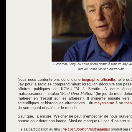
C'est moi (Loki), ou cette photo donne à l'illustre Jay 
airs de Leslie Nielsen boursouflé ?
Nous nous contenterons donc d’une
biographie officielle
, telle qu
Jay pour la radio se comprend mieux lorsqu’on découvre son passé
affaires publiques de KCMU-FM à Seattle. A cette époqu
malicieusement intitulée
“Mind Over Matters”
(fin jeu de mots détou
matière” en “l’esprit sur les affaires”). Il s’oriente ensuite ver
scientifiques et historiques alternatives : du
mayanisme
à sa
théo
de son regard décalé sur le monde.
Sauf que, là encore, Weidner ne peut s’empêcher de nous survendre
phrase pour dorer son image. Ainsi ne manque-t-il pas d’insister sur
sa participation au film
The Lost Book of Nostradamus
produit par
H