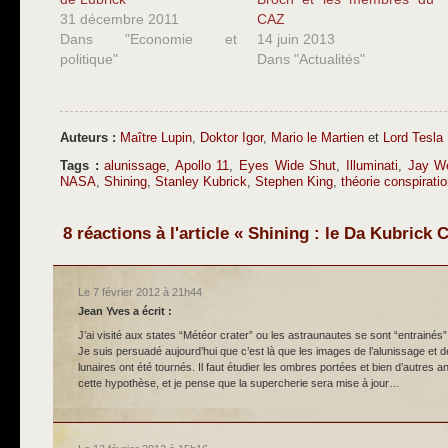
31 décembre 2011
CAZ
Dans "Economie et
14 juin 2013
politique"
Dans "Actualités"
Auteurs :
Maître Lupin
,
Doktor Igor
,
Mario le Martien
et
Lord Tesla
Tags :
alunissage
,
Apollo 11
,
Eyes Wide Shut
,
Illuminati
,
Jay We
NASA
,
Shining
,
Stanley Kubrick
,
Stephen King
,
théorie conspirati
8 réactions à l'article « Shining : le Da Kubrick 
Le 7 février 2012 à 21h44
Jean Yves
a écrit :
J’ai visité aux states “Météor crater” ou les astraunautes se sont “entrainés”
Je suis persuadé aujourd’hui que c’est là que les images de l’alunissage et
lunaires ont été tournés. Il faut étudier les ombres portées et bien d’autres a
cette hypothèse, et je pense que la supercherie sera mise à jour…