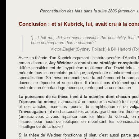
Reconstitution des faits dans la suite 2806 (attention, 
Conclusion : et si Kubrick, lui, avait cru à la con
“[…] tell me, did you never consider the possibility that 
been nothing more than a charade?”
Victor Ziegler (Sydney Pollack) à Bill Harford (T
Avec sa théorie d’un Kubrick exposant l’histoire secrète d’Apollo 1
roman d’horreur,
Jay Weidner a choisi une stratégie conspiratio
diffère sensiblement de l’hypothèse reptilienne d’un David Icke : a
mère de tous les complots, prolifique, polyvalente et infiniment incl
spécialisation. Sa thèse compacte vise la cohérence et la surcha
doivent se répondre et se soutenir. Il n’inclut pas d’élément qui
reste de son échafaudage théorique, renforçant la construction.
La puissance de sa thèse tient à la manière dont chacun peut 
l’épreuve lui-même
, s’amusant à en mesurer la validité tout seul
et ses articles, exercices réussis de simplification et de vulga
l’investigation
: il rend accessibles au plus grand nombre théories 
(amusez-vous à vous repasser tous les films de Kubrick, en q
l’intérêt pour nous de répliquer en mobilisant les connaissan
l’intelligence de la foule !
Si la thèse de Weidner fonctionne si bien, c’est aussi parce que