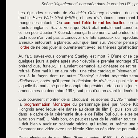
Scène “digitalement” censurée dans la version US ; pr
Les épisodes suivants de
Kubrick’s Odyssey
devraient donc se
trouble
Eyes Wide Shut
(EWS), et ses révélations concernant 
mange ses enfants. Ou
comment l’élite tirerait les ficelles
, en c
rituels sanglants. Saviez-vous que
2001
était initialement censé p
et non pour Jupiter ? Kubrick renonça finalement à cette idée, of
technique n’arrivait pas à concevoir d’effets spéciaux qui reprodu
anneaux entourant la planète. Sauf que, bien sûr, Weidner pense p
l’ordre
de ne pas jouer si ouvertement avec les thèmes qu’affection
Au fait, savez-vous comment Stanley est mort ? D’une crise ca
quelques jours à peine après avoir dévoilé le premier montage d
prétend que, furieux, ils auraient demandé au cinéaste de retirer 
refusé. Bien mal lui en aura pris : une crise cardiaque “bienvenue”
peu à la façon dont un autre “Stanley” s’éteint mystérieuse
d’influence
, après qu’il prend la décision de révéler au public la
m
laquelle il a participé pour le compte du président états-unien (note 
américaines en décembre 1997, soit plus d’un an avant le décès de
Que pouvaient montrer de si choquant les scènes d’EWS finalem
la
programmation Monarque
du personnage joué par Nicole Ki
Hongrois avec lequel elle danse au début du film !), puis son ut
dans le cadre de la cérémonie rituelle de l’élite (oui oui, elle se s
avec son mari)… Mais bon, on peut essayer de le vérifier, tout ça :
il doit bien y avoir un scénario original qui traîne, ou même un
Comment une vidéo avec une Nicole Kidman dénudée ne pourrait-el
Dans plusieurs de ses films (
Barry Lyndon
, EWS…), Kubrick nar