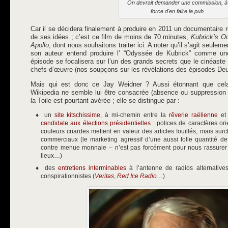
On devrait demander une commission, à
force d'en faire la pub
Car il se décidera finalement à produire en 2011 un documentaire 
de ses idées ; c’est ce film de moins de 70 minutes,
Kubrick’s O
Apollo
, dont nous souhaitons traiter ici. A noter qu’il s’agit seulem
son auteur entend produire l’ “Odyssée de Kubrick” comme une 
épisode se focalisera sur l’un des grands secrets que le cinéaste
chefs-d’œuvre (nos soupçons sur les révélations des épisodes Deux e
Mais qui est donc ce Jay Weidner ? Aussi étonnant que cela
Wikipedia ne semble lui être consacrée (absence ou suppression 
la Toile est pourtant avérée ; elle se distingue par :
un
site kitschissime
, à mi-chemin entre la
rêverie raëlienne
et 
candidate aux élections présidentielles
: polices de caractères orie
couleurs criardes mettent en valeur des articles fouillés, mais su
commerciaux (le marketing agressif d’une aussi folle quantité de 
contre menue monnaie – n’est pas forcément pour nous rassurer 
lieux…)
des
entretiens interminables
à l’antenne de radios alternatives
conspirationnistes (
Veritas
,
Red Ice Radio
…)