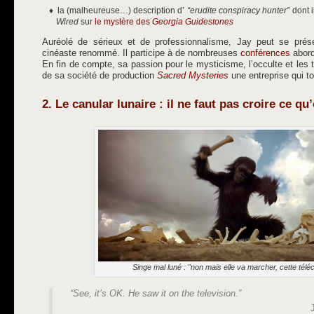
la (malheureuse…) description d’
“erudite conspiracy hunter”
dont i
Wired
sur
le mystère des
Georgia Guidestones
Auréolé de sérieux et de professionnalisme, Jay peut se pré
cinéaste renommé. Il participe à de nombreuses
conférences
abord
En fin de compte, sa passion pour le mysticisme, l’occulte et les t
de sa société de production
Sacred Mysteries
une entreprise qui t
2. Le canular lunaire : il ne faut pas croire ce qu’
Singe mal luné : "non mais elle va marcher, cette té
“See, it’s OK. He saw it on the television.”