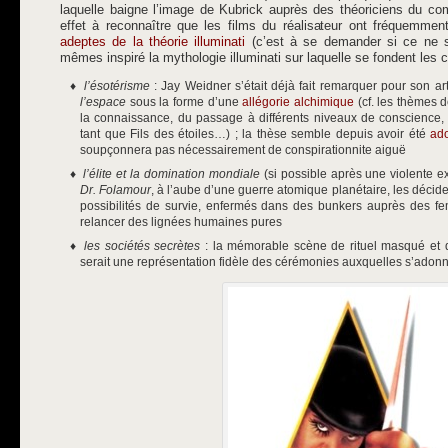
laquelle baigne l’image de Kubrick auprès des théoriciens du co
effet à reconnaître que les films du réalisateur ont fréquemm
adeptes de la théorie illuminati
(c’est à se demander si ce ne s
mêmes inspiré la mythologie illuminati sur laquelle se fondent les co
l’ésotérisme
: Jay Weidner s’était déjà fait remarquer pour son ar
l’espace
sous la forme d’une
allégorie alchimique
(cf. les thèmes d
la connaissance, du passage à différents niveaux de conscience
tant que Fils des étoiles…) ; la thèse semble depuis avoir été
ado
soupçonnera pas nécessairement de conspirationnite aiguë
l’élite et la domination mondiale
(si possible après une violente ex
Dr. Folamour
, à l’aube d’une guerre atomique planétaire, les décid
possibilités de survie, enfermés dans des bunkers auprès des f
relancer des lignées humaines pures
les sociétés secrètes
: la mémorable scène de rituel masqué et d
serait une représentation fidèle des cérémonies auxquelles s’adonne