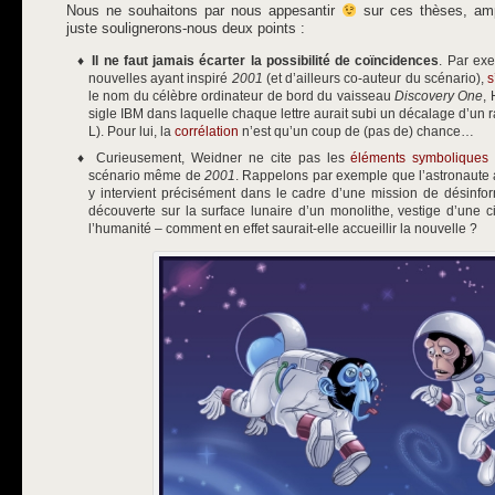
Nous ne souhaitons par nous appesantir
sur ces thèses, amp
juste soulignerons-nous deux points :
Il ne faut jamais écarter la possibilité de coïncidences
. Par exe
nouvelles ayant inspiré
2001
(et d’ailleurs co-auteur du scénario),
s
le nom du célèbre ordinateur de bord du vaisseau
Discovery One
,
sigle IBM dans laquelle chaque lettre aurait subi un décalage d’un r
L). Pour lui, la
corrélation
n’est qu’un coup de (pas de) chance…
Curieusement, Weidner ne cite pas les
éléments symboliques 
scénario même de
2001
. Rappelons par exemple que l’astronaute a
y intervient précisément dans le cadre d’une mission de désinforma
découverte sur la surface lunaire d’un monolithe, vestige d’une ci
l’humanité – comment en effet saurait-elle accueillir la nouvelle ?