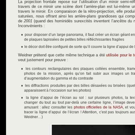
La projection frontale repose sur l’utilisation d’un miroir semi-r
travers de ce miroir une scène dont l’arrière-plan est lui-même u
travers le miroir. En comparaison de la rétro-projection, elle prod
saturées, nous offrant ainsi les arrière-plans grandioses qui com
de
2001
(quand des hominidés surexcités inventent l’ancêtre du m
Inconvénients :
pour disposer d’un large panorama, il faut créer un écran géant en 
de plaques tapissées de petites billes réfléchissantes fragiles
le décor doit être configuré de sorte qu’il couvre la ligne d’appui de 
Weidner prétend que cette même technique a été
utilisée pour le 
veut justement pour preuve :
les contours rectangulaires des plaques collées ensemble, trame
photos de la mission, après qu’on fait subir aux images un tr
d’augmentation du gamma et du contraste
les diffractions produites par des billes désaxées ou brisées (qu
apparaissent à l’occasion sur les photos)
la ligne d’appui de l’écran au sol : sur plusieurs photos, la te
changer du tout au tout par-delà une certaine ligne, l’image dev
amusant : allez consulter les
photos officielles de la NASA
, et v
tracer la ligne d’appui de l’écran ! Attention, c’est pas toujours a
Weidner…)