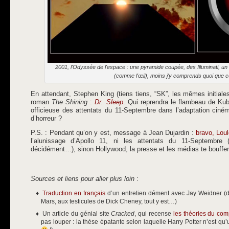
2001, l'Odyssée de l'espace : une pyramide coupée, des Illuminati, un ca
(comme l'œil), moins j'y comprends quoi que c
En attendant, Stephen King (tiens tiens, “SK”, les mêmes initiale
roman
The Shining
:
Dr. Sleep
. Qui reprendra le flambeau de Kub
officieuse des attentats du 11-Septembre dans l’adaptation ciné
d’horreur ?
P.S. : Pendant qu’on y est, message à Jean Dujardin :
bravo, Lou
l’alunissage d’Apollo 11, ni les attentats du 11-Septembre 
décidément…), sinon Hollywood, la presse et les médias te bouffe
Sources et liens pour aller plus loin
:
Traduction en français
d’un entretien dément avec Jay Weidner (de P
Mars, aux testicules de Dick Cheney, tout y est…)
Un article du génial site
Cracked
, qui recense
les théories du com
pas louper : la thèse épatante selon laquelle Harry Potter n’est 