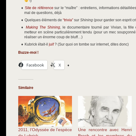
!)
Site de référence
sur le “maître” : entretiens, informations détaill
mal de questions, déjà
Quelques éléments de
“trivia”
sur
Shining
(pour garder son esprit cri
Making The Shining
, le documentaire tourné par Vivian, la fill
metteur en scène particulièrement tendu (pour un mec soupçonné d
réaliser un énorme coup de bluff…)
Kubrick était-il
juif
? (Sur quoi on tombe sur internet, dites donc)
Buzze-moi !
Facebook
X
Similaire
2011, l’Odyssée de l’espèce
Une rencontre avec Henri
de Lubrick
Broch et les membres du