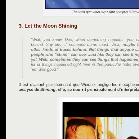
"Je crois que vous avez tout compris à l'env
3. Let the Moon Shining
“Well, you know, Doc, when something happens, you can
behind. Say like, if someone burns toast. Well,
maybe t
other kinds of traces behind. Not things that anyone ca
people who “shine” can see. Just like they can see thi
yet. Well, sometimes they can see things that happened
lot of things happened right here in this particular hotel ov
’em was good.”
Il est d’autant plus étonnant que Weidner néglige les métaphor
analyse de
Shining
, elle, se nourrit principalement d’interprét