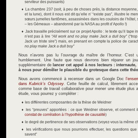
serviteur des puissants)
La chambre 237 (soit, à peu de choses près, la distance moyenne, e
et la lune), dont il nous est dit qu’elle n’ “existe pas”, illustre le 
sœurs jumelles fantômes, assassinées dans les couloirs de l’hôtel
– les Gémeaux – abandonné par la NASA au profit d’Apollo !)
Jack travaille précisément sur ce projet Apollo : le texte qu’il tape
n’est pas à lire
“All work and no play make Jack a dull boy”
(“trop
Jack un triste sire”) mais, en prenant en compte la police de caract
no play make Jack a dull boy”
Nous n’avons pas lu l’ouvrage du maître de l’horreur. C’est
humblement. Une faute que nous devrons bien réparer un jour
supplémentaire de
lancer cet appel à nos lecteurs : internaute, 
à nous pour démêler le plausible du grotesque dans cette théo
Nous avons commencé à recenser dans un Google Doc
l’ense
dans
Kubrick’s Odyssey
. Cette feuille de calcul, librement ac
comme base de travail collaborative pour mener une étude plus a
étude, vous pourrez y compléter :
les différentes composantes de la thèse de Weidner
les “preuves” apportées : ce que Weidner observe, et comment il
constat de corrélation à l’hypothèse de causalité
)
le degré de pertinence de ses observations (voyez-vous la même ch
les vérifications que nous pourrions effectuer, les questions qu
savent”