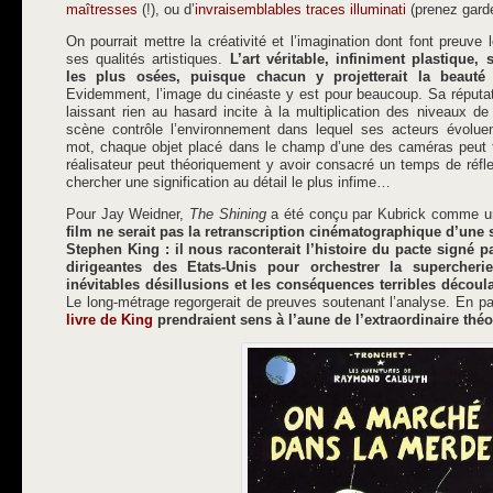
maîtresses
(!), ou d’
invraisemblables traces illuminati
(prenez gard
On pourrait mettre la créativité et l’imagination dont font preuve
ses qualités artistiques.
L’art véritable, infiniment plastique
les plus osées, puisque chacun y projetterait la beauté 
Evidemment, l’image du cinéaste y est pour beaucoup. Sa réputat
laissant rien au hasard incite à la multiplication des niveaux de
scène contrôle l’environnement dans lequel ses acteurs évol
mot, chaque objet placé dans le champ d’une des caméras peut té
réalisateur peut théoriquement y avoir consacré un temps de réfle
chercher une signification au détail le plus infime…
Pour Jay Weidner,
The Shining
a été conçu par Kubrick comme u
film ne serait pas la retranscription cinématographique d’une 
Stephen King : il nous raconterait l’histoire du pacte signé 
dirigeantes des Etats-Unis pour orchestrer la supercheri
inévitables désillusions et les conséquences terribles découl
Le long-métrage regorgerait de preuves soutenant l’analyse. En par
livre de King
prendraient sens à l’aune de l’extraordinaire théo