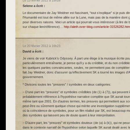
Le 13 février 2012 à 15h16
Selene
a écrit :
Le documentaire de Jay Weidner est fascinant, “tout s’explique” si je puis di
l’Humanité est tout de même allée sur la Lune, mais pas de la manière dont ç’a
pour diverses raisons. Voici un article qui pourrait vous intéresser (à lire de 
sur chaque lien/référence)…
http://aleth.over-blog.com/article-31526282.htm
Le 20 février 2012 à 16h23
David
a écrit :
Je viens de voir Kubrick’s Odyssey. À part une éloge à la musique écrite po
particulièrement entraînante, je pense qu’il y a du crédible, et du non crédible
les quelques parties convaincantes, seules, ne permettent pas de compléter 
fait Jay Weidner, donc d’assurer qu’effectivement SK a tourné les images d’A
gouvernement.
* Divisons toutes les “preuves” / symboles en deux catégories:
– D’une part les “preuves” et symboles crédibles (de (1) à (7)), qui peuvent
préalablement référence à l’hypothèse narrative complète que SK aurait tour
même tant que 2001. En d’autres termes, les preuves qui permettent aux scep
peut-être ou sûrement quelque chose qui mérite une investigation supplémen
où la coïncidence de symboles, pour un film réalisé par SK, est beaucoup mo
des symboles qui laissent peu de doute quant à leur interprétation.
– D’autre part, les “preuves” et symboles douteux (de (a) à (k)), qui ne pe
dans le contexte narratif de l’hypothèse selon laquelle SK aurait dealé avec