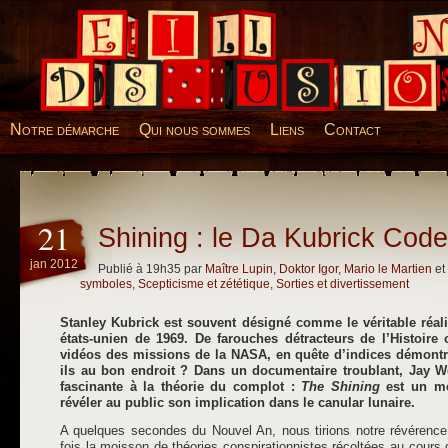
Desillusions
Notre démarche
Qui nous sommes
Liens
Contact
21
Shining : le Da Kubrick Code
jan 2012
Publié à 19h35 par
Maître Lupin
,
Doktor Igor
,
Mario le Martien
et
symboles
,
Scepticisme et zététique
,
Sorties et divertissement
Stanley Kubrick est souvent désigné comme le véritable réali
états-unien de 1969. De farouches détracteurs de l’Histoire o
vidéos des missions de la NASA, en quête d’indices démontra
ils au bon endroit ? Dans un documentaire troublant, Jay 
fascinante à la théorie du complot :
The Shining
est un me
révéler au public son implication dans le canular lunaire.
A quelques secondes du Nouvel An, nous tirions notre révérence
fois la moisson de théories conspirationnistes récoltées au cours