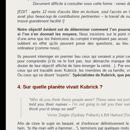
Document difficile à consulter sous cette forme : venez d
[EDIT : après 12 mois d’accès libre en écriture, seul l’accès en l
avait plus beaucoup de contributions pertinentes – le travail de s
trouvé grandement facilité !]
Notre objectif évident est de déterminer comment l’on pourrai
si l’on s’en donnait les moyens.
Nous insistons sur le point n°
d’une arme que les théoriciens du complot n’emploient pas assez :
oublient en effet qu’ils peuvent poser des questions, au lieu d
ordinateur (comme nous).
Ils peuvent interroger en premier lieu ceux qui seraient
a priori
cen
pour comprendre (s’ils ne le font pas, leur démarche manque de
douter de leur objectif affiché de faire émerger la vérité…). Par e
ceux qui ont travaillé avec Kubrick, les membres de sa famille, v
Ou ceux qui se disent “experts”.
Spécialistes de Kubrick, que p
4. Sur quelle planète vivait Kubrick ?
“Who do you think those people were? Those were not jus
told you their names
– I’m not going to tell you their n
think you’d sleep so well”
Victor Ziegler (Sydney Pollack) à Bill Harford (T
Afin de clore le sujet en beauté, et d’enfoncer définitivement l
hein,
“to the man with a hammer…”
), terminons par quelques mots 