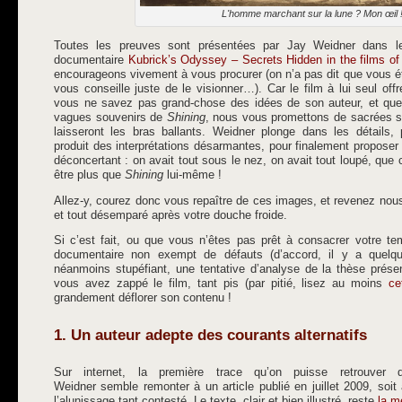
L'homme marchant sur la lune ? Mon œil 
Toutes les preuves sont présentées par Jay Weidner dans l
documentaire
Kubrick’s Odyssey – Secrets Hidden in the films of
encourageons vivement à vous procurer (on n’a pas dit que vous éti
vous conseille juste de le visionner…). Car le film à lui seul off
vous ne savez pas grand-chose des idées de son auteur, et que
vagues souvenirs de
Shining
, nous vous promettons de sacrées s
laisseront les bras ballants. Weidner plonge dans les détails, 
produit des interprétations désarmantes, pour finalement proposer
déconcertant : on avait tout sous le nez, on avait tout loupé, que c
être plus que
Shining
lui-même !
Allez-y, courez donc vous repaître de ces images, et revenez nous
et tout désemparé après votre douche froide.
Si c’est fait, ou que vous n’êtes pas prêt à consacrer votre t
documentaire non exempt de défauts (d’accord, il y a quelq
néanmoins stupéfiant, une tentative d’analyse de la thèse prése
vous avez zappé le film, tant pis (par pitié, lisez au moins
ce
grandement déflorer son contenu !
1. Un auteur adepte des courants alternatifs
Sur internet, la première trace qu’on puisse retrouver
Weidner semble remonter à un article publié en juillet 2009, soi
l’alunissage tant contesté. Le texte, clair et bien illustré, reste
la m