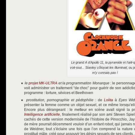
Le grand A d'Apollo 11, la pyramide et l'œil-q
voit-tout... Stanley côtoyait les Illuminati, ou j
m'y connais pas !
le
projet MK-ULTRA
et la programmation Monarque
: le personnage
voit administrer un traitement “de choc” pour guérir de son addictio
programme : torture, sévices et Beethoven
prostitution, pornographie et pédophilie
: de
Lolita
à
Eyes Wid
présenter la femme comme un objet sexuel, et ce même lorsqu’elle
Encore plus dérangeant : le metteur en scène avait signé la pr
Intelligence artificielle
, finalement réalisé par son ami Steven Spiel
cachés de cette version modernisée de l’histoire de Pinocchio, J
de mère pourrait décemment vouloir d’un enfant robot, qui jamais ne 
de Weidner, tout s’éclaire une fois que l’on comprend la nature d
prostitué mâle, créé pour assouvir les désirs sexuels de ses clients…