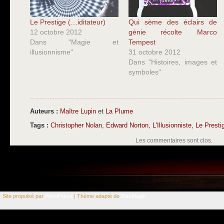
Le Prestige (…iditateur)
Qui sème des éclairs de
12 octobre 2012
génie récolte Marco
Dans "Magie et
Tempest
illusionnisme"
31 octobre 2012
Dans "Histoires, images et
symboles"
Auteurs :
Maître Lupin
et
La Plume
Tags :
Christopher Nolan
,
Edward Norton
,
L'Illusionniste
,
Le Presti
Les commentaires sont clos.
Site propulsé par
WordPress
| Thème adapté de
BlakMagik