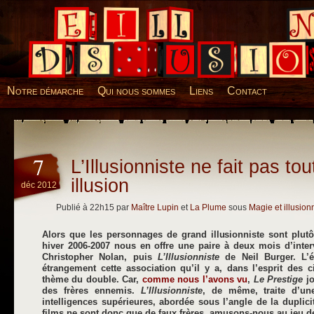
Desillusions
Notre démarche
Qui nous sommes
Liens
Contact
7
L’Illusionniste ne fait pas tout
illusion
déc 2012
Publié à 22h15 par
Maître Lupin
et
La Plume
sous
Magie et illusio
Alors que les personnages de grand illusionniste sont plutô
hiver 2006-2007 nous en offre une paire à deux mois d’inter
Christopher Nolan, puis
L’Illusionniste
de Neil Burger. L’ét
étrangement cette association qu’il y a, dans l’esprit des c
thème du double. Car,
comme nous l’avons vu
,
Le Prestige
jo
des frères ennemis.
L’Illusionniste
, de même, traite d’un
intelligences supérieures, abordée sous l’angle de la duplici
films ne sont donc que de faux frères, amusons-nous au jeu de