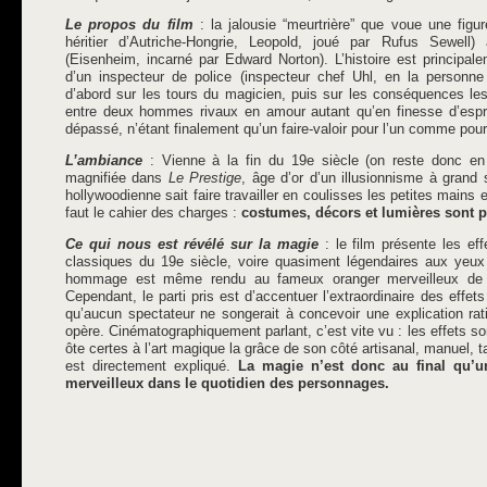
Le propos du film
: la jalousie “meurtrière” que voue une figur
héritier d’Autriche-Hongrie, Leopold, joué par Rufus Sewell) 
(Eisenheim, incarné par Edward Norton). L’histoire est principa
d’un inspecteur de police (inspecteur chef Uhl, en la personn
d’abord sur les tours du magicien, puis sur les conséquences les 
entre deux hommes rivaux en amour autant qu’en finesse d’esprit
dépassé, n’étant finalement qu’un faire-valoir pour l’un comme pour l
L’ambiance
: Vienne à la fin du 19e siècle (on reste donc en
magnifiée dans
Le Prestige
, âge d’or d’un illusionnisme à grand
hollywoodienne sait faire travailler en coulisses les petites mains
faut le cahier des charges :
costumes, décors et lumières sont pa
Ce qui nous est révélé sur la magie
: le film présente les ef
classiques du 19e siècle, voire quasiment légendaires aux yeu
hommage est même rendu au fameux oranger merveilleux d
Cependant, le parti pris est d’accentuer l’extraordinaire des effe
qu’aucun spectateur ne songerait à concevoir une explication rati
opère. Cinématographiquement parlant, c’est vite vu : les effets 
ôte certes à l’art magique la grâce de son côté artisanal, manuel, t
est directement expliqué.
La magie n’est donc au final qu’un
merveilleux dans le quotidien des personnages.