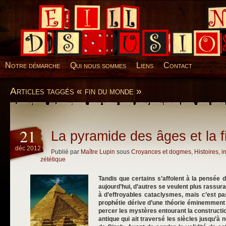
Desillusions
Notre démarche
Qui nous sommes
Liens
Contact
Articles taggés « fin du monde »
21
La pyramide des âges et la 
déc 2012
Publié par
Maître Lupin
sous
Croyances et dogmes
,
Histoires, 
zététique
Tandis que certains s’affolent à la pensée 
aujourd’hui, d’autres se veulent plus rassura
à d’effroyables cataclysmes, mais c’est pa
prophétie dérive d’une théorie éminemment
percer les mystères entourant la constructi
antique qui ait traversé les siècles jusqu’à