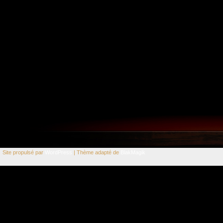
Site propulsé par
WordPress
| Thème adapté de
BlakMagik