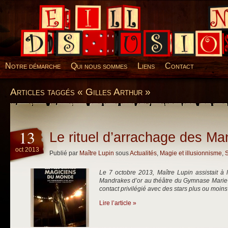
Desillusions
Notre démarche
Qui nous sommes
Liens
Contact
Articles taggés « Gilles Arthur »
13
Le rituel d’arrachage des Ma
oct 2013
Publié par
Maître Lupin
sous
Actualités
,
Magie et illusionnisme
,
S
Le 7 octobre 2013, Maître Lupin assistait à 
Mandrakes d’or au théâtre du Gymnase Marie-Be
contact privilégié avec des stars plus ou moins
Lire l’article »