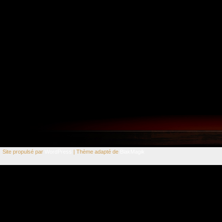
Site propulsé par
WordPress
| Thème adapté de
BlakMagik