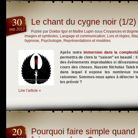
30
Le chant du cygne noir (1/2)
sep 2012
Publié par
Doktor Igor
et
Maître Lupin
sous
Croyances et dogm
images et symboles
,
Langage et communication
,
Lois et règles
,
Mag
hypnose
,
Psychologie
,
Représentations et modèles
Après notre
immersion dans la complexit
permettra de clore la “saison” en beauté : i
des évènements improbables si dévastateurs
cours des choses. Nassim Nicholas Taleb le
dans lequel il expose les nombreux tra
raisonner. Sommes-nous aptes à détecter l
les prévoir ?
Lire l’article »
20
Pourquoi faire simple quand