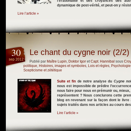
l’irrationalité et des croyances des au
dynamique de post-vérité, et peut-on y résis
Lire l’article »
30
Le chant du cygne noir (2/2)
sep 2012
Publié par
Maître Lupin
,
Doktor Igor
et
Capt. Hannibal
sous
Cro
politique
,
Histoires, images et symboles
,
Lois et règles
,
Psychologie
Scepticisme et zététique
Suite et fin
de notre analyse du
Cygne noi
nous est impossible de prédire l’occurrenc
nous faire pour nous en prémunir ou, mieux, 
représentent ? Nous conclurons cette prem
blog en revenant sur la façon dont le liv
sujets traités dans nos articles au cours de
Lire l’article »