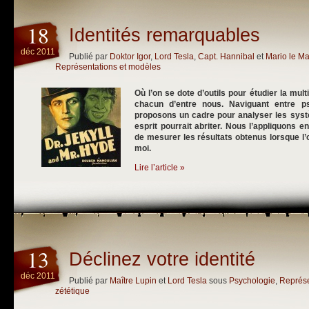
18
Identités remarquables
déc 2011
Publié par
Doktor Igor
,
Lord Tesla
,
Capt. Hannibal
et
Mario le Ma
Représentations et modèles
Où l’on se dote d’outils pour étudier la multi
chacun d’entre nous. Naviguant entre ps
proposons un cadre pour analyser les syst
esprit pourrait abriter. Nous l’appliquons 
de mesurer les résultats obtenus lorsque l’
moi.
Lire l’article »
13
Déclinez votre identité
déc 2011
Publié par
Maître Lupin
et
Lord Tesla
sous
Psychologie
,
Représe
zététique