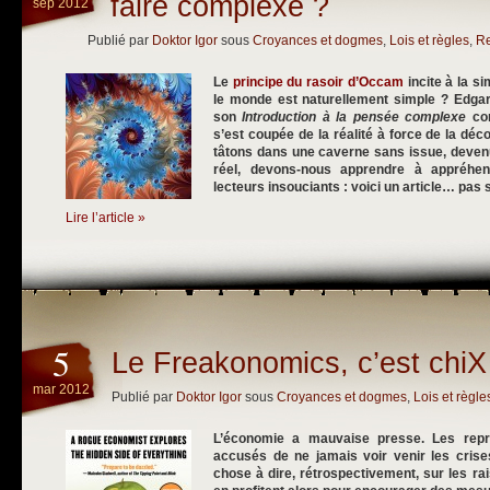
faire complexe ?
sep 2012
Publié par
Doktor Igor
sous
Croyances et dogmes
,
Lois et règles
,
Re
Le
principe du rasoir d’Occam
incite à la sim
le monde est naturellement simple ? Edgar
son
Introduction à la pensée complexe
com
s’est coupée de la réalité à force de la dé
tâtons dans une caverne sans issue, devenu
réel, devons-nous apprendre à appréhen
lecteurs insouciants : voici un article… pas 
Lire l’article »
5
Le Freakonomics, c’est chiX
mar 2012
Publié par
Doktor Igor
sous
Croyances et dogmes
,
Lois et règle
L’économie a mauvaise presse. Les repré
accusés de ne jamais voir venir les crise
chose à dire, rétrospectivement, sur les rai