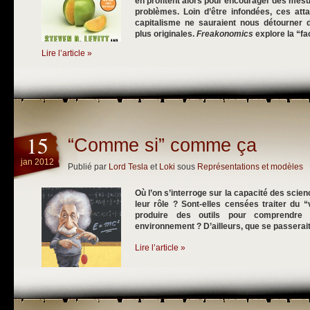
en profitent alors pour encourager des mes
problèmes. Loin d’être infondées, ces atta
capitalisme ne sauraient nous détourner
plus originales.
Freakonomics
explore la “f
Lire l’article »
15
“Comme si” comme ça
jan 2012
Publié par
Lord Tesla
et
Loki
sous
Représentations et modèles
Où l’on
s’interroge sur la capacité des scienc
leur rôle ? Sont-elles censées traiter du “
produire des outils pour comprendre 
environnement ? D’ailleurs, que se passerait-
Lire l’article »