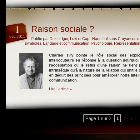
1
Raison sociale ?
déc 2011
Publié par
Doktor Igor
,
Loki
et
Capt. Hannibal
sous
Croyances e
symboles
,
Langage et communication
,
Psychologie
,
Représentation
Charles Tilly pointe le rôle social des expl
interlocuteurs en réponse à la question pourquo
l’acceptation ou le refus d’une raison ne tient
intrinsèque qu’à la nature de la relation qui unit l
en déduit des principes pour améliorer notre intel
communication.
Lire l’article »
Page 1 sur 2
1
2
»