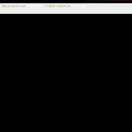
Site propulsé par
WordPress
| Thème adapté de
BlakMagik