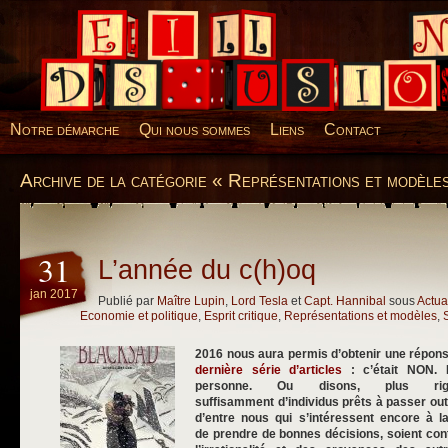
Desillusions
Notre démarche
Qui nous sommes
Liens
Contact
Archive de la catégorie « Représentations et modèle
31
L’année du c(h)oq
jan 2017
Publié par
Maître Lupin
,
Lord Tesla
et
Capt. Hannibal
sous
Actua
Economie et politique
,
Esprit critique
,
Représentations et modèles
,
2016 nous aura permis d’obtenir une répons
dernière série d’articles
: c’était NON. N
personne. Ou disons, plus rigo
suffisamment d’individus prêts à passer o
d’entre nous qui s’intéressent encore à l
de prendre de bonnes décisions, soient con