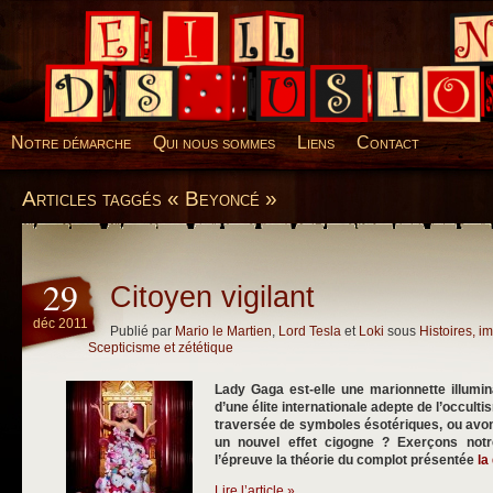
Desillusions
Notre démarche
Qui nous sommes
Liens
Contact
Articles taggés « Beyoncé »
29
Citoyen vigilant
déc 2011
Publié par
Mario le Martien
,
Lord Tesla
et
Loki
sous
Histoires, 
Scepticisme et zététique
Lady Gaga est-elle une marionnette illumi
d’une élite internationale adepte de l’occulti
traversée de symboles ésotériques, ou avon
un nouvel effet cigogne ? Exerçons notre
l’épreuve la théorie du complot présentée
la
Lire l’article »