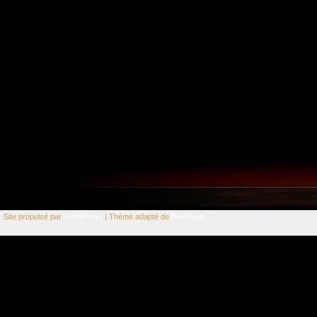
Site propulsé par
WordPress
| Thème adapté de
BlakMagik