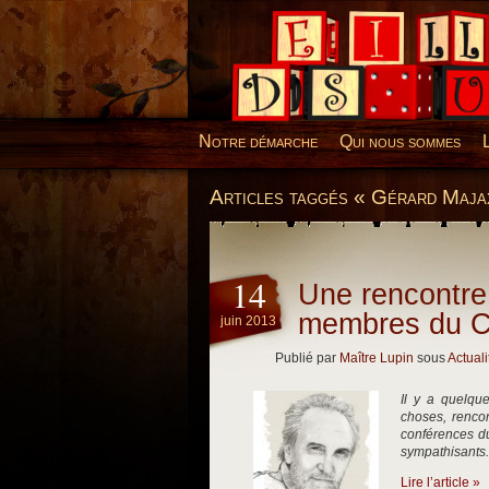
Desillusions
Notre démarche
Qui nous sommes
Articles taggés « Gérard Maja
14
Une rencontre
membres du 
juin 2013
Publié par
Maître Lupin
sous
Actuali
Il y a quelqu
choses, rencon
conférences d
sympathisants.
Lire l’article »