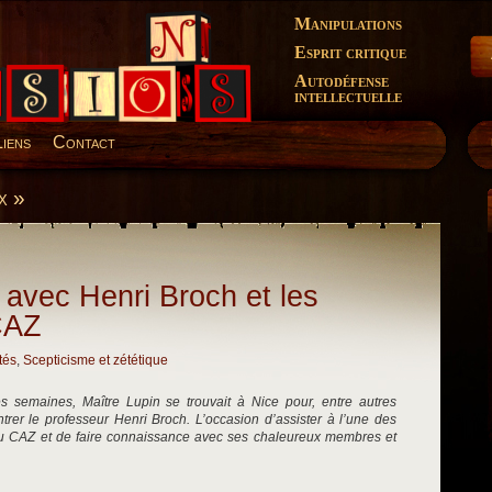
Manipulations
Esprit critique
Autodéfense
intellectuelle
Liens
Contact
x »
 avec Henri Broch et les
CAZ
tés
,
Scepticisme et zététique
es semaines, Maître Lupin se trouvait à Nice pour, entre autres
trer le professeur Henri Broch. L’occasion d’assister à l’une des
u CAZ et de faire connaissance avec ses chaleureux membres et