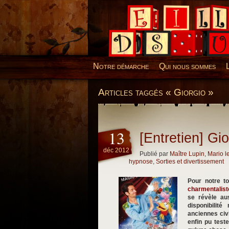
Desillusions
Notre démarche
Qui nous sommes
Articles taggés « Giorgio »
13
[Entretien] Gio
déc 2012
Publié par
Maître Lupin
,
Mario l
hypnose
,
Sorties et divertissement
Pour notre to
charmentalist
se révèle au
disponibilit
anciennes civ
enfin pu test