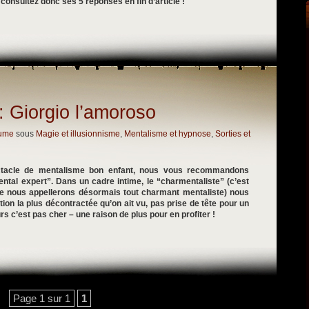
consultez donc ses 5 réponses en fin d’article !
: Giorgio l’amoroso
lume
sous
Magie et illusionnisme
,
Mentalisme et hypnose
,
Sorties et
tacle de mentalisme bon enfant, nous vous recommandons
ental expert”. Dans un cadre intime, le “charmentaliste” (c’est
 nous appellerons désormais tout charmant mentaliste) nous
ation la plus décontractée qu’on ait vu, pas prise de tête pour un
urs c’est pas cher – une raison de plus pour en profiter !
Page 1 sur 1
1