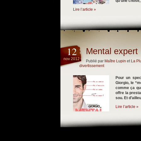
qu’une chose, 
Lire l’article »
12
Mental expert 
nov 2012
Publié par
Maître Lupin
et
La P
divertissement
Pour un spec
Giorgio, le “m
comme ça que
offre la prest
sou. Et d’aille
Lire l’article »