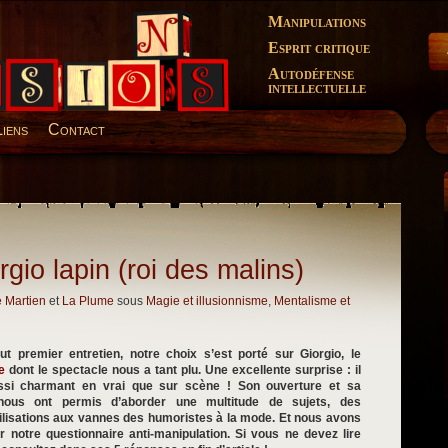
Manipulations
Esprit critique
Autodéfense
intellectuelle
Liens
Contact
rgio lapin (roi des malins)
e Martien
et
La Plume
sous
Magie et illusionnisme
,
Mentalisme et
ut premier entretien, notre choix s’est porté sur Giorgio, le
e
dont le spectacle nous a tant plu. Une excellente surprise : il
ssi charmant en vrai que sur scène ! Son ouverture et sa
é nous ont permis d’aborder une multitude de sujets, des
ilisations aux vannes des humoristes à la mode. Et nous avons
er notre questionnaire anti-manipulation. Si vous ne devez lire