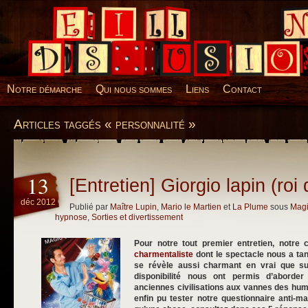
Desillusions
Notre démarche
Qui nous sommes
Liens
Contact
Articles taggés « personnalité »
13
[Entretien] Giorgio lapin (roi
déc 2012
Publié par
Maître Lupin
,
Mario le Martien
et
La Plume
sous
Magi
hypnose
,
Sorties et divertissement
Pour notre tout premier entretien, notre c
charmentaliste
dont le spectacle nous a tant
se révèle aussi charmant en vrai que s
disponibilité nous ont permis d’aborde
anciennes civilisations aux vannes des hum
enfin pu tester notre questionnaire anti-ma