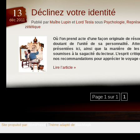
13
Déclinez votre identité
déc 2011
Publié par
Maître Lupin
et
Lord Tesla
sous
Psychologie
,
Représe
zététique
Où l’on prend acte d’une façon originale de réso
doutant de l’unité de sa personnalité. Atte
présentées ici, ainsi que la manière de les 
soumises à la sagacité du lecteur. L’esprit critiq
nos recommandations pour apprécier le voyage e
Lire l’article »
Page 1 sur 1
1
Site propulsé par
WordPress
| Thème adapté de
BlakMagik