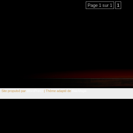
Page 1 sur 1
1
Site propulsé par
WordPress
| Thème adapté de
BlakMagik