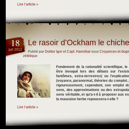
Lire l’article »
18
Le rasoir d’Ockham le chich
juil 2012
Publié par
Doktor Igor
et
Capt. Hannibal
sous
Croyances et dog
zététique
Fondement de la rationalité scientifique, l
être invoqué lors des débats sur l’exist
fantômes, extra-terrestres) ou l’explica
(voyance, paranormal, théories du complot…).
rigoureusement, cependant, son emploi do
sens, des approximations ou des extrapola
sens véritable, et qu’a-t-il à proposer aux e
la mauvaise herbe repoussera-t-elle ?
Lire l’article »