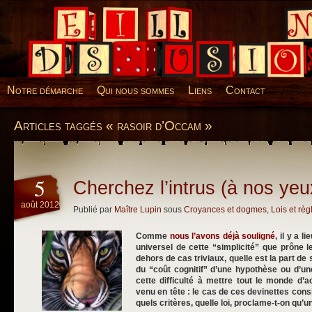
Desillusions
Notre démarche
Qui nous sommes
Liens
Contact
Articles taggés « rasoir d’Occam »
5
Cherchez l’intrus (à nos yeu
août 2012
Publié par
Maître Lupin
sous
Croyances et dogmes
,
Lois et règ
Comme
nous l’avons déjà souligné
, il y a l
universel de cette “simplicité” que prône 
dehors de cas triviaux, quelle est la part de
du “coût cognitif” d’une hypothèse ou d’un
cette difficulté à mettre tout le monde d
venu en tête : le cas de ces devinettes consi
quels critères, quelle loi, proclame-t-on qu’u