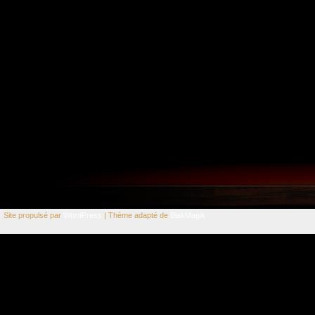
Site propulsé par
WordPress
| Thème adapté de
BlakMagik