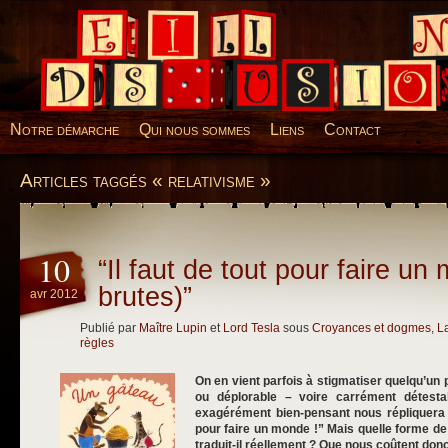
Desillusions
Notre démarche
Qui nous sommes
Liens
Contact
Articles taggés « relativisme »
10
“Il faut de tout pour faire u
brutes)”
avr 2012
Publié par
Maître Lupin
et
Lord Tesla
sous
Croyances et dogmes
,
L
règles
On en vient parfois à stigmatiser quelqu’un 
ou déplorable – voire carrément détestab
exagérément bien-pensant nous répliquera à
pour faire un monde !” Mais quelle forme de
traduit-il réellement ? Que nous coûtent donc