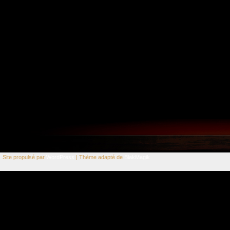
Site propulsé par
WordPress
| Thème adapté de
BlakMagik