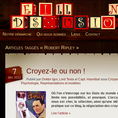
Desillusions
Notre démarche
Qui nous sommes
Liens
Contact
Articles taggés « Robert Ripley »
7
Croyez-le ou non !
déc 2011
Publié par
Doktor Igor
,
Lord Tesla
et
Capt. Hannibal
sous
Croya
Psychologie
,
Représentations et modèles
Où l’on s’interroge sur les états du monde 
limite nos possibilités, et pourquoi. L’occa
nous est cher, la sélection, ainsi qu’une 
pratique sur ce blog, la négociation des cro
Lire l’article »