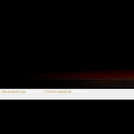
Site propulsé par
WordPress
| Thème adapté de
BlakMagik