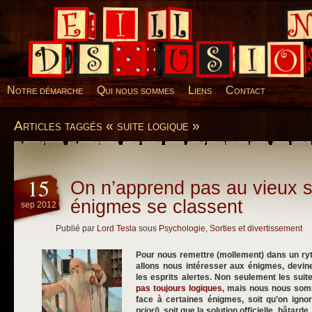
Desillusions
Notre démarche
Qui nous sommes
Liens
Contact
Articles taggés « suite logique »
15
On n’apprend pas au vieux 
énigmes se classent
sep 2012
Publié par
Lord Tesla
sous
Psychologie
,
Sorties et divertissement
Pour nous remettre (mollement) dans un ryt
allons nous intéresser aux énigmes, devine
les esprits alertes. Non seulement les sui
pas toujours logiques
, mais nous nous so
face à certaines énigmes, soit qu’on ignor
priori
), soit que la solution officielle, bâtard