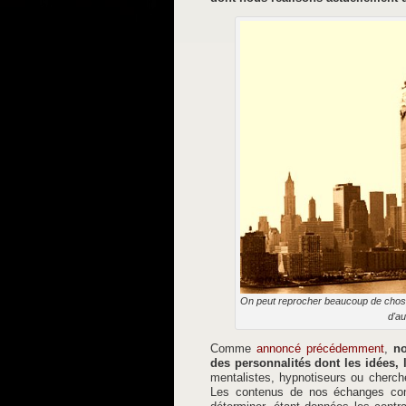
On peut reprocher beaucoup de chose
d'au
Comme
annoncé précédemment
,
n
des personnalités dont les idées,
mentalistes, hypnotiseurs ou cherch
Les contenus de nos échanges com