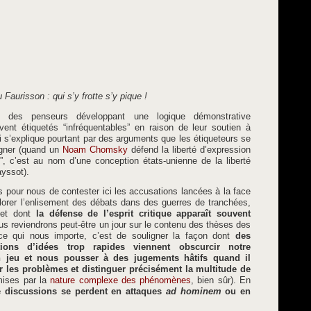
 Faurisson : qui s’y frotte s’y pique !
e des penseurs développant une logique démonstrative
uvent étiquetés “infréquentables” en raison de leur soutien à
ui s’explique pourtant par des arguments que les étiqueteurs se
ligner (quand un
Noam Chomsky
défend la liberté d’expression
te”, c’est au nom d’une conception états-unienne de la liberté
ayssot).
s pour nous de contester ici les accusations lancées à la face
orer l’enlisement des débats dans des guerres de tranchées,
 et dont
la défense de l’esprit critique apparaît souvent
us reviendrons peut-être un jour sur le contenu des thèses des
 ce qui nous importe, c’est de souligner la façon dont
des
tions d’idées trop rapides viennent obscurcir notre
 jeu et nous pousser à des jugements hâtifs quand il
er les problèmes et distinguer précisément la multitude de
mises par la
nature complexe des phénomènes
, bien sûr). En
e discussions se perdent en attaques
ad hominem
ou en