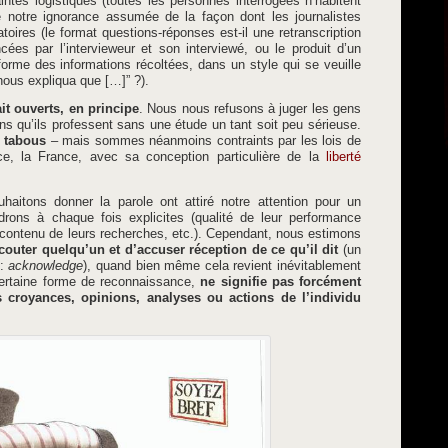
intes logistiques (toutes les personnes interrogées n’habitent
 notre ignorance assumée de la façon dont les journalistes
toires (le format questions-réponses est-il une retranscription
es par l’intervieweur et son interviewé, ou le produit d’un
 forme des informations récoltées, dans un style qui se veuille
nous expliqua que […]” ?).
t ouverts, en principe
. Nous nous refusons à juger les gens
ns qu’ils professent sans une étude un tant soit peu sérieuse.
e tabous
– mais sommes néanmoins contraints par les lois de
nce, la France, avec sa conception particulière de la
liberté
aitons donner la parole ont attiré notre attention pour un
ons à chaque fois explicites (qualité de leur performance
s, contenu de leurs recherches, etc.). Cependant, nous estimons
écouter quelqu’un et d’accuser réception de ce qu’il dit
(un
 :
acknowledge
), quand bien même cela revient inévitablement
 certaine forme de reconnaissance,
ne signifie pas forcément
 croyances, opinions, analyses ou actions de l’individu