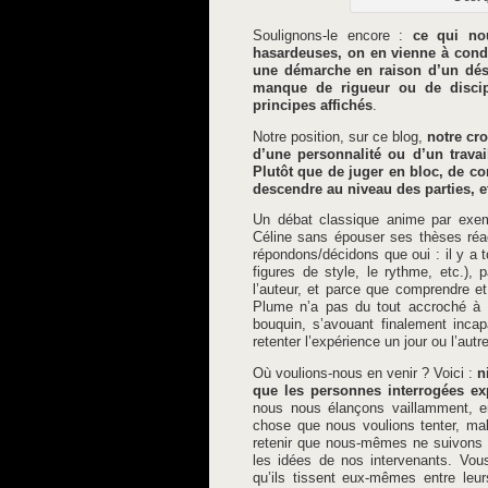
Soulignons-le encore :
ce qui nou
hasardeuses, on en vienne à con
une démarche en raison d’un désa
manque de rigueur ou de discip
principes affichés
.
Notre position, sur ce blog,
notre cro
d’une personnalité ou d’un trava
Plutôt que de juger en bloc, de co
descendre au niveau des parties, et
Un débat classique anime par exempl
Céline sans épouser ses thèses réac
répondons/décidons que oui : il y a
figures de style, le rythme, etc.),
l’auteur, et parce que comprendre e
Plume n’a pas du tout accroché à
bouquin, s’avouant finalement incap
retenter l’expérience un jour ou l’autre
Où voulions-nous en venir ? Voici :
n
que les personnes interrogées ex
nous nous élançons vaillamment, en
chose que nous voulions tenter, mal
retenir que nous-mêmes ne suivons p
les idées de nos intervenants. Vous
qu’ils tissent eux-mêmes entre leur