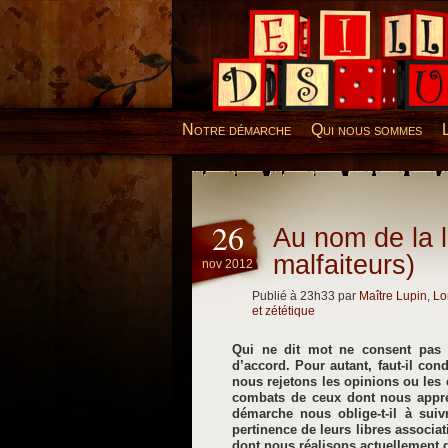
Desillusions
Notre démarche
Qui nous sommes
26
Au nom de la l
malfaiteurs)
nov 2012
Publié à 23h33 par
Maître Lupin
,
Lo
et zététique
Qui ne dit mot ne consent pas f
d’accord. Pour autant, faut-il con
nous rejetons les opinions ou les 
combats de ceux dont nous appré
démarche nous oblige-t-il à suiv
pertinence de leurs libres associa
dont nous réalisons actuellement d