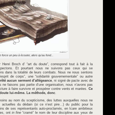
e force un peu à écouter, alors qu'au fond...
r Henri Broch d’ “art du doute”, correspond tout à fait à la
pectons. Et pourtant nous ne suivons pas ceux qui se
ens dans la totalité de leurs combats. Nous ne nous sentons
esprit de corps”, une “solidarité gouvernementale” ou autre
rêté aucun serment d’allégeance
, ni signé de pacte avec de
 ne faisons pas partie d’une organisation, nous n’avons pas
ucture à faire survivre et prospérer contre vents et marées.
Ce
 doute lui-même. La méthode, donc
.
 moins au nom du scepticisme, des luttes auxquelles nous ne
 actuelles du dédain (si ce n’est pire…) du public pour la
tains de ses représentants auto-proclamés, en Icare ambitieux
les, ont
in fine
“cramé” le nom de leur discipline aux yeux de