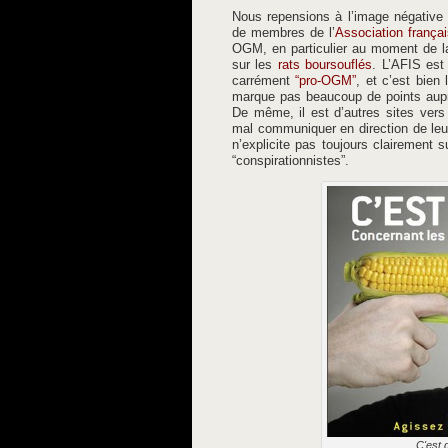
Nous repensions à l’image négative
de membres de l’
Association françai
OGM, en particulier au moment de la 
sur les
rats boursouflés
. L’AFIS est
carrément
“pro-OGM”
, et c’est bien
marque pas beaucoup de points auprè
De même, il est d’autres sites ver
mal communiquer en direction de le
n’explicite pas toujours clairement s
“conspirationnistes”.
C'est q