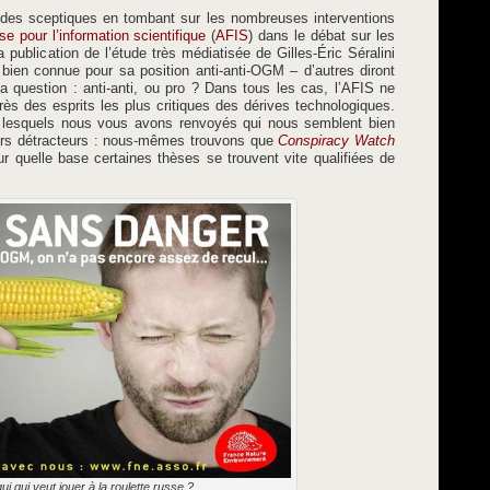
 des sceptiques en tombant sur les nombreuses interventions
se pour l’information scientifique
(
AFIS
) dans le débat sur les
publication de l’étude très médiatisée de Gilles-Éric Séralini
 bien connue pour sa position anti-anti-OGM – d’autres diront
 la question : anti-anti, ou pro ? Dans tous les cas, l’AFIS ne
s des esprits les plus critiques des dérives technologiques.
s lesquels nous vous avons renvoyés qui nous semblent bien
urs détracteurs : nous-mêmes trouvons que
Conspiracy Watch
ur quelle base certaines thèses se trouvent vite qualifiées de
ui qui veut jouer à la roulette russe ?