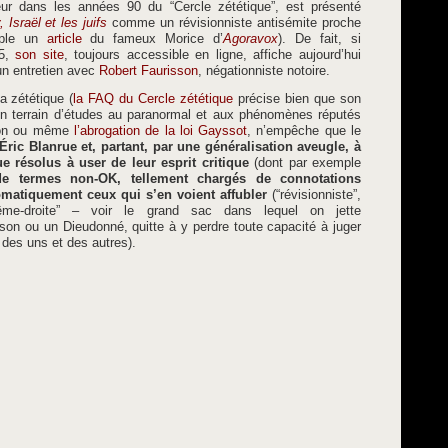
eur dans les années 90 du “Cercle zététique”, est présenté
 Israël et les juifs
comme un révisionniste antisémite proche
emple un
article
du fameux Morice d’
Agoravox
). De fait, si
05,
son site
, toujours accessible en ligne, affiche aujourd’hui
un entretien avec
Robert Faurisson
, négationniste notoire.
a zététique (
la FAQ du Cercle zététique
précise bien que son
son terrain d’études au paranormal et aux phénomènes réputés
sson ou même
l’abrogation de la loi Gayssot
, n’empêche que le
Éric Blanrue et, partant, par une généralisation aveugle, à
e résolus à user de leur esprit critique
(dont par exemple
de termes non-OK, tellement chargés de connotations
tomatiquement ceux qui s’en voient affubler
(“révisionniste”,
extrême-droite” – voir le grand sac dans lequel on jette
son ou un Dieudonné, quitte à y perdre toute capacité à juger
 des uns et des autres).