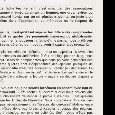
s fâche terriblement, c’est que, par des associations
damner irrémédiablement un homme, une organisation ou
ccord frontal sur un ou plusieurs points, ou juste d’un
line dans l’application de méthodes ou le respect de
yance, c’est qu’il faut séparer les différentes composantes
il, et se garder des jugements généraux ou globalisants.
ndamner le tout pour la faute d’une partie, nous préférons
 considérer ce qu’il peut y avoir à sauver à ce niveau-là
.
e les critiques littéraires : peut-on apprécier l’œuvre d’un
tionnaires ou antisémites ? Sur ce blog, pour ce blog, nous
 tout un tas de composantes que nous pouvons considérer (les
 parce qu’elles sont indépendantes des opinions politiques de
t reconnaître n’est pas accepter ou valider (au demeurant, La
Voyage au bout de la nuit,
la dernière fois qu’il a ouvert le
able d’en achever la lecture – mais il se déclare disposé à
 !).
i vous ni nous ne serons forcément en accord avec tout ce
primeront
. C’est l’écueil au-devant duquel nous savons que
 choisissant de donner la parole à d’autres. C’est quelque
gré les limites de l’exercice. Nous vous prions donc de bien
as nécessairement les “liaisons dangereuses” établies entre
 n’êtes donc pas forcés d’accepter la logique des relations
s croyances, opinions ou activités. Bref :
vous n’êtes pas