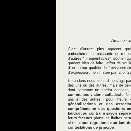
Attention au
C’est d’autant plus agaçant qu
particulièrement puissante se retro
d’autres “infréquentables”, soutien q
gardent bien de faire l’effort de sou
d’un auteur qualifié de “révisionnis
d’expression, non limitée par la loi G
Entendons-nous bien : il ne s’agit pa
des uns ou des autres, mais de dépl
dont personne ne sortira gagnant,
comme une victime collatérale
. No
uns et des autres ; pour l’heure,
généralisations et des associa
compréhension des questions en
faudrait au contraire savoir sépar
leurs facettes
(dans les limites per
clair :
nous regrettons que tant d
contestations de principe
.