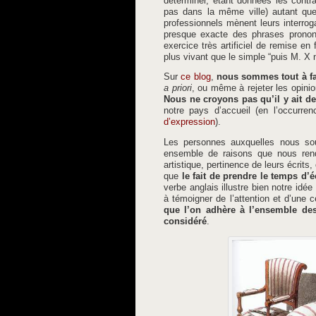
déterminer, étant données les contra
pas dans la même ville) autant que
professionnels mènent leurs interroga
presque exacte des phrases prononcé
exercice très artificiel de remise en
plus vivant que le simple “puis M. X 
Sur
ce blog
,
nous sommes tout à fai
a priori
, ou même à rejeter les opinio
Nous ne croyons pas qu’il y ait d
notre pays d’accueil (en l’occurre
d’expression
).
Les personnes auxquelles nous souh
ensemble de raisons que nous rendr
artistique, pertinence de leurs écrit
que
le fait de prendre le temps d’
verbe anglais illustre bien notre idée
à témoigner de l’attention et d’une
que l’on adhère à l’ensemble des
considéré
.