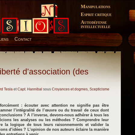
Manipulations
Esprit critique
Autodéfense
intellectuelle
Liens
Contact
iberté d’association (des
rd Tesla
et
Capt. Hannibal
sous
Croyances et dogmes
,
Scepticisme
orcément : écouter avec attention ne signifie pas être
damner l’intégralité de l’œuvre ou du travail de ceux dont
conclusions ? A l’inverse, devons-nous adhérer à tous les
cions les analyses ou les méthodes ? Comprendre leur
re la logique de tous leurs raisonnements et valider la
tions d’idées ? L’opinion de nos auteurs éclaire la manière
es entretiens à venir.