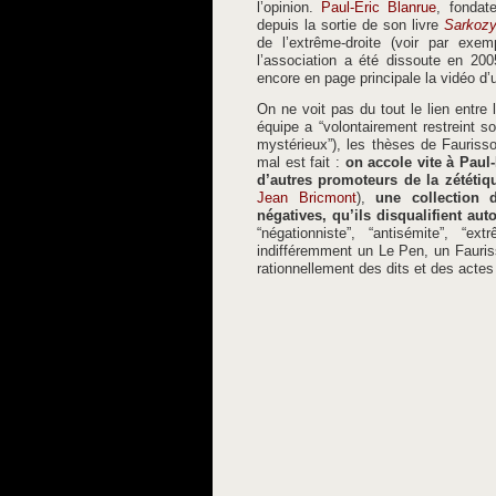
l’opinion.
Paul-Éric Blanrue
, fondat
depuis la sortie de son livre
Sarkozy,
de l’extrême-droite (voir par ex
l’association a été dissoute en 20
encore en page principale la vidéo d’
On ne voit pas du tout le lien entre l
équipe a “volontairement restreint 
mystérieux”), les thèses de Fauri
mal est fait :
on accole vite à Paul-
d’autres promoteurs de la zététiqu
Jean Bricmont
),
une collection 
négatives, qu’ils disqualifient au
“négationniste”, “antisémite”, “
indifféremment un Le Pen, un Fauris
rationnellement des dits et des actes