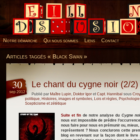
Desillusions
Notre démarche
Qui nous sommes
Liens
Contact
Articles taggés « Black Swan »
30
Le chant du cygne noir (2/2)
sep 2012
Publié par
Maître Lupin
,
Doktor Igor
et
Capt. Hannibal
sous
Cro
politique
,
Histoires, images et symboles
,
Lois et règles
,
Psychologie
Scepticisme et zététique
Suite et fin
de notre analyse du
Cygne noi
nous est impossible de prédire l’occurrenc
nous faire pour nous en prémunir ou, mieux, 
représentent ? Nous conclurons cette prem
blog en revenant sur la façon dont le liv