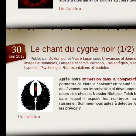
sujets traités dans nos articles au cours de
Lire l’article »
30
Le chant du cygne noir (1/2)
sep 2012
Publié par
Doktor Igor
et
Maître Lupin
sous
Croyances et dogm
images et symboles
,
Langage et communication
,
Lois et règles
,
Mag
hypnose
,
Psychologie
,
Représentations et modèles
Après notre
immersion dans la complexit
permettra de clore la “saison” en beauté : i
des évènements improbables si dévastateurs
cours des choses. Nassim Nicholas Taleb le
dans lequel il expose les nombreux tra
raisonner. Sommes-nous aptes à détecter l
les prévoir ?
Lire l’article »