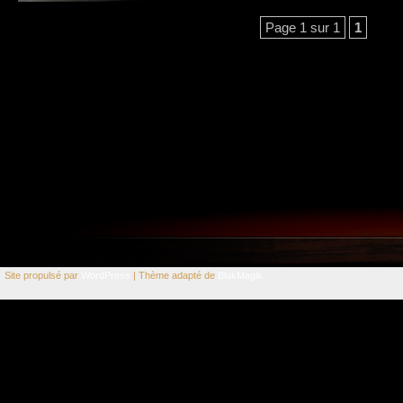
Page 1 sur 1
1
Site propulsé par
WordPress
| Thème adapté de
BlakMagik