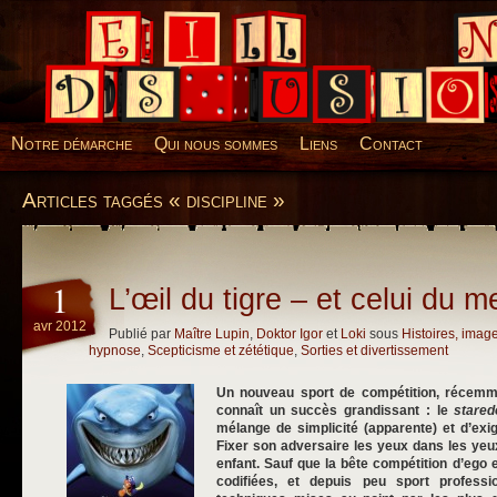
Desillusions
Notre démarche
Qui nous sommes
Liens
Contact
Articles taggés « discipline »
1
L’œil du tigre – et celui du me
avr 2012
Publié par
Maître Lupin
,
Doktor Igor
et
Loki
sous
Histoires, imag
hypnose
,
Scepticisme et zététique
,
Sorties et divertissement
Un nouveau sport de compétition, récemme
connaît un succès grandissant : le
stare
mélange de simplicité (apparente) et d’exig
Fixer son adversaire les yeux dans les yeu
enfant. Sauf que la bête compétition d’ego 
codifiées, et depuis peu sport profess