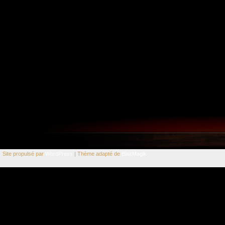
Site propulsé par
WordPress
| Thème adapté de
BlakMagik