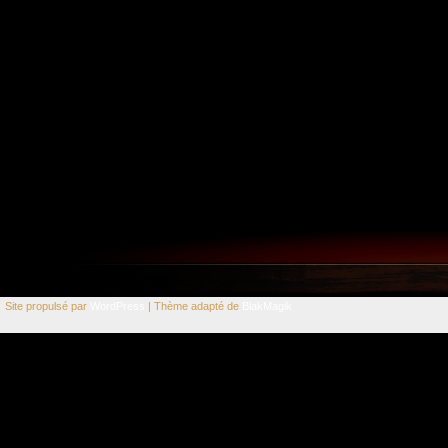
Site propulsé par
WordPress
| Thème adapté de
BlakMagik