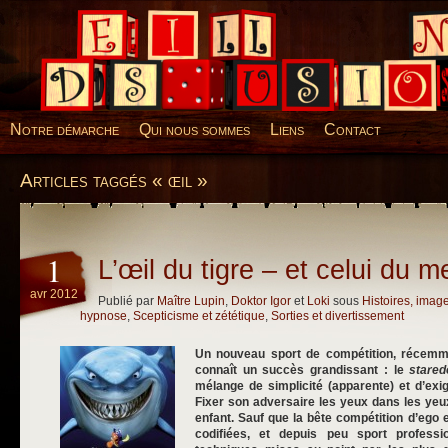
Desillusions
Notre démarche
Qui nous sommes
Liens
Contact
Articles taggés « œil »
1
L’œil du tigre – et celui du me
avr 2012
Publié par
Maître Lupin
,
Doktor Igor
et
Loki
sous
Histoires, imag
hypnose
,
Scepticisme et zététique
,
Sorties et divertissement
Un nouveau sport de compétition, récemme
connaît un succès grandissant : le
stare
mélange de simplicité (apparente) et d’exig
Fixer son adversaire les yeux dans les yeu
enfant. Sauf que la bête compétition d’ego 
codifiées, et depuis peu sport profess