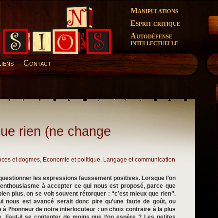
Manipulations
Esprit critique
Autodéfense
intellectuelle
Liens
Contact
que rien (ne change
nces et dogmes
,
Economie et politique
,
Langage et communication
questionner les expressions faussement positives. Lorsque l’on
enthousiasme à accepter ce qui nous est proposé, parce que
 bien plus, on se voit souvent rétorquer : “c’est mieux que rien”.
i nous est avancé serait donc pire qu’une faute de goût, ou
e à l’honneur de notre interlocuteur : un choix contraire à la plus
e. Faut-il se contenter de moins que l’on espère ? Les petites