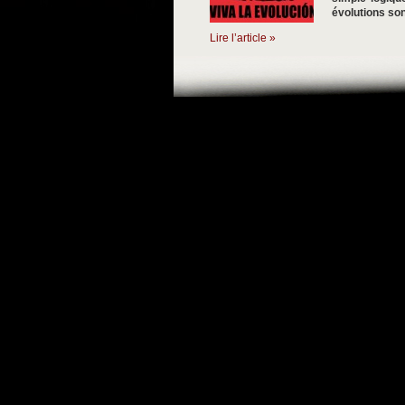
évolutions son
Lire l’article »