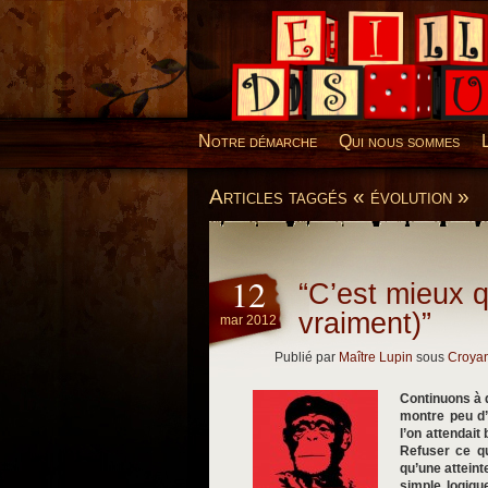
Desillusions
Notre démarche
Qui nous sommes
Articles taggés « évolution »
12
“C’est mieux 
vraiment)”
mar 2012
Publié par
Maître Lupin
sous
Croya
Continuons à 
montre peu d’
l’on attendait
Refuser ce qu
qu’une atteint
simple logiqu