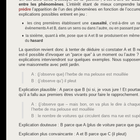
entre les phénomènes
. L’intérêt étant de mieux comprendre la
prédire
l’apparition de l’un des phénomènes en fonction de l’occurre
explications possibles entrent en jeu :
les cinq premières établissent une
causalité
, c’est-à-dire un 
évènements A et B, dans un sens ou dans l’autre, ou en passant par
la sixième, quant à elle, pose que si A et B se produisent en même 
du
hasard
La question revient donc à tenter de déduire si constater A et B 
est-il possible d’invoquer un “parce que” à un moment ou l’autre 
explications interviendront sur quelques exemples. Nous supposero
une maisonnette avec petit jardin.
A : (j’observe que) l’herbe de ma pelouse est mouillée
B : (j’observe qu’) il pleut
Explication plausible : A parce que B (si si, je vous jure ! Et pour
qu’il a fallu aux premiers êtres vivants pour faire le rapprochement
A : (j’observe que – mais bon, on va plus le dire à chaqu
l’herbe de ma pelouse est mouillée
B : le nombre de voitures qui circulent dans ma rue est supé
Explication douteuse : B parce que A (plus de voiture parce que g
Explication plus convaincante : A et B parce que C (il pleut)