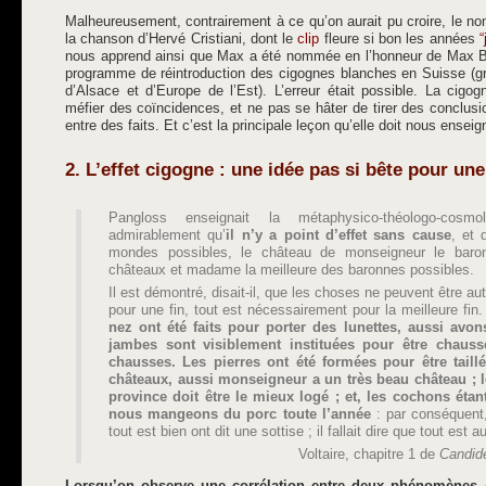
Malheureusement, contrairement à ce qu’on aurait pu croire, le no
la chanson d’Hervé Cristiani, dont le
clip
fleure si bon les années
“
nous apprend ainsi que Max a été nommée en l’honneur de Max Blo
programme de réintroduction des cigognes blanches en Suisse (
d’Alsace et d’Europe de l’Est). L’erreur était possible. La cigog
méfier des coïncidences, et ne pas se hâter de tirer des conclusi
entre des faits. Et c’est la principale leçon qu’elle doit nous enseig
2. L’effet cigogne : une idée pas si bête pour une
Pangloss enseignait la métaphysico-théologo-cosmolo
admirablement qu’
il n’y a point d’effet sans cause
, et 
mondes possibles, le château de monseigneur le baro
châteaux et madame la meilleure des baronnes possibles.
Il est démontré, disait-il, que les choses ne peuvent être autr
pour une fin, tout est nécessairement pour la meilleure fin
nez ont été faits pour porter des lunettes, aussi avon
jambes sont visiblement instituées pour être chaus
chausses. Les pierres ont été formées pour être taillé
châteaux, aussi monseigneur a un très beau château ; l
province doit être le mieux logé ; et, les cochons étan
nous mangeons du porc toute l’année
: par conséquent
tout est bien ont dit une sottise ; il fallait dire que tout est 
Voltaire, chapitre 1 de
Candide
Lorsqu’on observe une corrélation entre deux phénomènes A