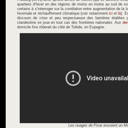
quartiers d’hiver en des régions de moins en moins au sud de so
certains à s’interroger sur la corrélation entre augmentation de la l
hivernale et réchauffement climatique (voir notamment
ici
et
là
). E
discours de crise et peu respectueuse des barrières établies
clandestine se joue en tout cas des frontières nationales. Aux
der
domicile fixe rôderait du côté de Tolède, en Espagne.
Les nuages de Pixar envoient un M