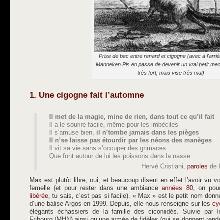
Prise de bec entre renard et cigogne (avec à l'arri
Manneken Pis en passe de devenir un vrai petit mec 
très fort, mais vise très mal)
1. Une cigogne fait l’automne
Il met de la magie, mine de rien, dans tout ce qu’il fait
Il a le sourire facile, même pour les imbéciles
Il s’amuse bien,
il n’tombe jamais dans les pièges
Il n’se laisse pas étourdir par les néons des manèges
Il vit sa vie sans s’occuper des grimaces
Que font autour de lui les poissons dans la nasse
Hervé Cristiani,
paroles
de 
Max est plutôt libre, oui, et beaucoup disent en effet l’avoir vu vo
femelle (et pour rester dans une ambiance
années 80
, on pour
libérée
, tu sais, c’est pas si facile). « Max » est le petit nom do
d’une balise Argos en 1999. Depuis, elle nous renseigne sur les
cy
élégants échassiers de la famille des ciconiidés. Suivie par l
Fribourg (MHN) ainsi qu’une armée de fidèles (qui se donnent ren