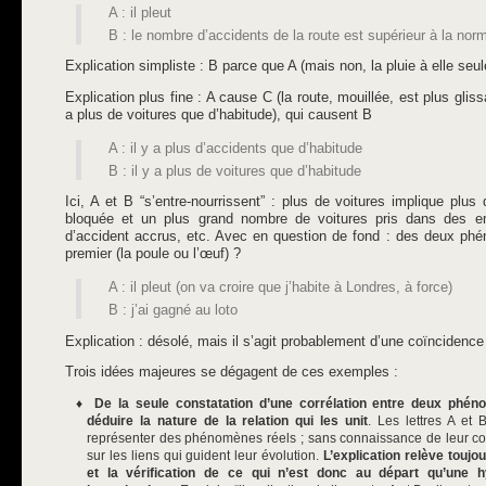
A : il pleut
B : le nombre d’accidents de la route est supérieur à la nor
Explication simpliste : B parce que A (mais non, la pluie à elle seu
Explication plus fine : A cause C (la route, mouillée, est plus gliss
a plus de voitures que d’habitude), qui causent B
A : il y a plus d’accidents que d’habitude
B : il y a plus de voitures que d’habitude
Ici, A et B “s’entre-nourrissent” : plus de voitures implique plus 
bloquée et un plus grand nombre de voitures pris dans des em
d’accident accrus, etc. Avec en question de fond : des deux phé
premier (la poule ou l’œuf) ?
A : il pleut (on va croire que j’habite à Londres, à force)
B : j’ai gagné au loto
Explication : désolé, mais il s’agit probablement d’une coïncidenc
Trois idées majeures se dégagent de ces exemples :
De la seule constatation d’une corrélation entre deux phén
déduire la nature de la relation qui les unit
. Les lettres A e
représenter des phénomènes réels ; sans connaissance de leur con
sur les liens qui guident leur évolution.
L’explication relève toujou
et la vérification de ce qui n’est donc au départ qu’une h