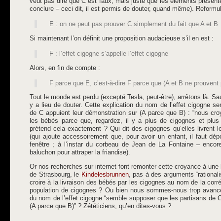
veut pas dire que C est faux, mais juste que les éléments présent
conclure – ceci dit, il est permis de douter, quand même). Reformu
E : on ne peut pas prouver C simplement du fait que A et B
Si maintenant l’on définit une proposition audacieuse s’il en est :
F : l’effet cigogne s’appelle l’effet cigogne
Alors, en fin de compte :
F parce que E, c’est-à-dire F parce que (A et B ne prouvent
Tout le monde est perdu (excepté Tesla, peut-être), arrêtons là. S
y a lieu de douter. Cette explication du nom de l’effet cigogne s
de C appuient leur démonstration sur (A parce que B) : “nous cr
les bébés parce que, regardez, il y a plus de cigognes et plu
prétend cela exactement ? Qui dit des cigognes qu’elles livrent
(qui ajoute accessoirement que, pour avoir un enfant, il faut dé
fenêtre ; à l’instar du corbeau de Jean de La Fontaine – encore
baluchon pour attraper la friandise).
Or nos recherches sur internet font remonter cette croyance à une
de Strasbourg, le
Kindelesbrunnen
, pas à des arguments “rationali
croire à la livraison des bébés par les cigognes au nom de la corré
population de cigognes ? Ou bien nous sommes-nous trop avancés
du nom de l’effet cigogne “semble supposer que les partisans de C
(A parce que B)” ? Zététiciens, qu’en dites-vous ?