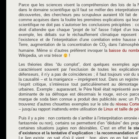
Parce que les sciences visent la compréhension des lois de la N
dans le domaine scientifique qu’il faut se méfier des interprétation
découvertes, des chercheurs peu scrupuleux auraient tôt fait de d
comme acquises dans la foulée les premières explications qui leur 
scientifique ne doit pas s’autoriser les conclusions précipitées :
droit d’attendre que chaque “projet de loi” fasse l’objet d’un tra
exemple, les débats sur le réchauffement climatique reposent 
l’existence et de l’interprétation d’une corrélation entre haus
Terre, augmentation de la concentration de CO
dans l’atmosphèr
2
humaine. Même si d’autres préfèrent invoquer la
baisse du nombr
Wikipedia, un vrai trésor
!
Les théories dites “du complot”, dont quelques exemples agr
caractérisent souvent par l’exclusion de toutes les explicati
défenseurs, il n’y a pas de coïncidences ; il faut toujours voir du s
la causalité – et la manigance – imprègnent tout. Dans un registre
l’esprit critique, s’intéresse tout particulièrement au démonta
urbaines. Exemple : auparavant, le Père Noël était représenté avec
dominante de sa défroque est désormais le rouge, est-ce parc
marque de soda bien connue a produit des publicités avec un P
trouverez d’autres chouettes exemples sur le site du
réseau Cort
– jusqu’au rapport inattendu entre utilisation de
Linux et taille de pé
Puis il y a pire : non contents de s’arrêter à l’interprétation erroné
fantasmée ou non), certains se permettent d’en “déduire” des prop
certaines situations jugées non désirables. C’est en effet
le st
d’existence et la tentative d’explication : la recommandation
Le lien existe, on sait d’où il vient ; bon, alors on en fait quo