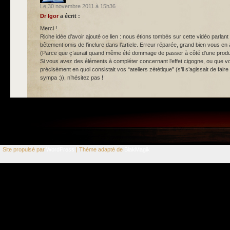
Le 30 novembre 2011 à 15h36
Dr Igor
a écrit :
Merci !
Riche idée d’avoir ajouté ce lien : nous étions tombés sur cette vidéo parlant
bêtement omis de l’inclure dans l’article. Erreur réparée, grand bien vous en a
(Parce que ç’aurait quand même été dommage de passer à côté d’une produc
Si vous avez des éléments à compléter concernant l’effet cigogne, ou que v
précisément en quoi consistait vos “ateliers zététique” (s’il s’agissait de faire 
sympa :)), n’hésitez pas !
Site propulsé par
WordPress
| Thème adapté de
BlakMagik