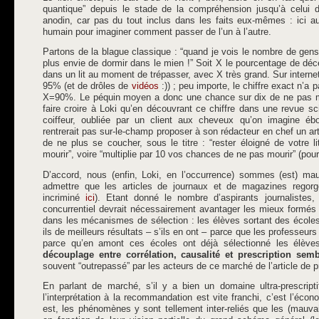
quantique” depuis le stade de la compréhension jusqu’à celui de
anodin, car pas du tout inclus dans les faits eux-mêmes : ici au
humain pour imaginer comment passer de l’un à l’autre.
Partons de la blague classique : “quand je vois le nombre de gens q
plus envie de dormir dans le mien !” Soit X le pourcentage de décè
dans un lit au moment de trépasser, avec X très grand. Sur interne
95% (et de drôles de
vidéos
:)) ; peu importe, le chiffre exact n’a 
X=90%. Le péquin moyen a donc une chance sur dix de ne pas m
faire croire à Loki qu’en découvrant ce chiffre dans une revue sci
coiffeur, oubliée par un client aux cheveux qu’on imagine ébou
rentrerait pas sur-le-champ proposer à son rédacteur en chef un a
de ne plus se coucher, sous le titre : “rester éloigné de votre 
mourir”, voire “multiplie par 10 vos chances de ne pas mourir” (pou
D’accord, nous (enfin, Loki, en l’occurrence) sommes (est) mau
admettre que les articles de journaux et de magazines regorg
incriminé
ici
). Etant donné le nombre d’aspirants journalistes
concurrentiel devrait nécessairement avantager les mieux formés 
dans les mécanismes de sélection : les élèves sortant des écoles
ils de meilleurs résultats – s’ils en ont – parce que les professeur
parce qu’en amont ces écoles ont déjà sélectionné les élèves
découplage entre corrélation, causalité et prescription sem
souvent “outrepassé” par les acteurs de ce marché de l’article de 
En parlant de marché, s’il y a bien un domaine ultra-prescripti
l’interprétation à la recommandation est vite franchi, c’est l’écon
est, les phénomènes y sont tellement inter-reliés que les (mauva