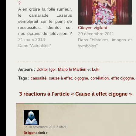
?
A en croire la folle rumeur,
le camarade Lazarus
semblerait sur le point de
ressusciter... Bientôt sur
Citoyen vigilant
nos écrans de télévision ?
29 décembre 2011
Votez ! Lazarus, c'est le
21 mars 2013
Dans "Histoires, images et
nom de cette excellente
Dans "Actualités"
symboles"
initiative apparue il y a
environ un an sous la forme
d'une expérience
transmédia foisonnante : un
Auteurs :
Doktor Igor
,
Mario le Martien
et
Loki
site internet…
Tags :
causalité
,
cause à effet
,
cigogne
,
corrélation
,
effet cigogne
3 réactions à l'article « Cause à effet cigogne »
Le 10 novembre 2011 à 0h21
Dr Igor
a écrit :