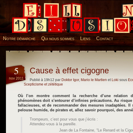
Desillusions
Notre démarche
Qui nous sommes
Liens
Contact
5
Cause à effet cigogne
nov 2011
Publié à 19h12 par
Doktor Igor
,
Mario le Martien
et
Loki
sous
Eco
Scepticisme et zététique
Où l’on montre comment la recherche d’une relation d
phénomènes doit s’entourer d’infinies précautions. Au risque 
fallacieuses, et de recommander des mesures inadaptées. Il 
pelouse humide, de pirates et, allez savoir pourquoi, des anné
Trompeurs, c’est pour vous que j’écris :
Attendez-vous à la pareille.
Jean de La Fontaine, “Le Renard et la Cig