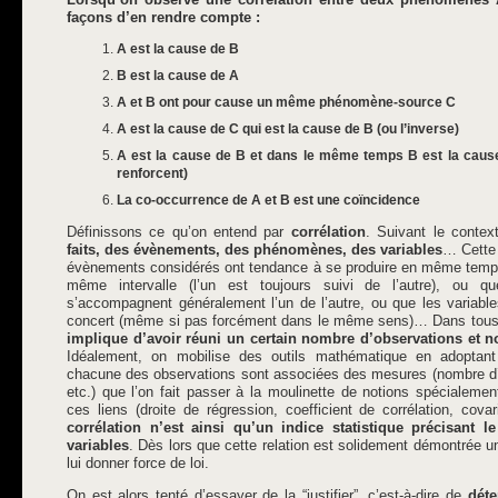
façons d’en rendre compte :
A est la cause de B
B est la cause de A
A et B ont pour cause un même phénomène-source C
A est la cause de C qui est la cause de B (ou l’inverse)
A est la cause de B et dans le même temps B est la cau
renforcent)
La co-occurrence de A et B est une coïncidence
Définissons ce qu’on entend par
corrélation
. Suivant le contexte
faits, des évènements, des phénomènes, des variables
… Cette 
évènements considérés ont tendance à se produire en même temps 
même intervalle (l’un est toujours suivi de l’autre), ou 
s’accompagnent généralement l’un de l’autre, ou que les variabl
concert (même si pas forcément dans le même sens)… Dans tous
implique d’avoir réuni un certain nombre d’observations et no
Idéalement, on mobilise des outils mathématique en adoptant
chacune des observations sont associées des mesures (nombre d’é
etc.) que l’on fait passer à la moulinette de notions spécialem
ces liens (droite de régression, coefficient de corrélation, cov
corrélation n’est ainsi qu’un indice statistique précisant 
variables
. Dès lors que cette relation est solidement démontrée u
lui donner force de loi.
On est alors tenté d’essayer de la “justifier”, c’est-à-dire de
déte