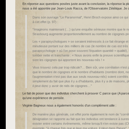
En réponse aux questions posées juste avant la conclusion, la réponse la plu
nous a été apportée par Jean-Louis Racca, de l’Observatoire Zététique. Je ci
Dans son ouvrage “Le Paranormal”, Henri Broch expose ainsi ce qui
à cet effet (p. 97) :
“Imaginons maintenant (…) qu’une enquête sérieuse montre que le n
Strasbourg augmente proportionnellement au nombre de cigognes pr
Les « parapsychologues » se seraient intéressés à ce fait étrange e
minutieuse portant sur des milliers de cas (le nombre de cas est très
parapsychologie » où l’on pose souvent l’équation quantité = qualité), 
tomber nette et tranchante : « Nous avons enfin la preuve scientifiq
sont les cigognes qui apportent les nouveau-nés ! »
Vous trouvez cela par trop ridicule?… Bien sûr, une corrélation n’est pa
que le nombre de cigognes et le nombre d’habitants (nombre dont, n
l’augmentation n’est pas due aux seuls nouveau-nés) soient corrélés v
simplement du fait que plus il y a d’habitants, plus il y a de maisons, 
il peut donc y avoir de nids de cigognes…”
Le fait de poser que des individus cherchent à prouver C parce que (A parce 
qu’une expérience de pensée.
Virginie Bagneux nous a également honorés d’un complément utile :
De manière plus générale, cet effet porte également le nom de “corrélat
désignation se rapporte au fait que les individus ont tendance à sures
exister entre certains événements, même lorsqu’il n’en existe pas (
exemple, “à chaque fois que je lave ma voiture, il pleut dans l’heure”,