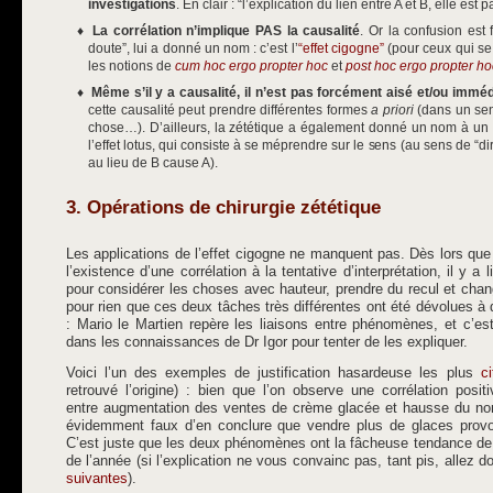
investigations
. En clair : “l’explication du lien entre A et B, elle es
La corrélation n’implique PAS la causalité
. Or la confusion est 
doute”, lui a donné un nom : c’est l’
“effet cigogne”
(pour ceux qui se 
les notions de
cum hoc ergo propter hoc
et
post hoc ergo propter ho
Même s’il y a causalité, il n’est pas forcément aisé et/ou immédi
cette causalité peut prendre différentes formes
a priori
(dans un sens
chose…). D’ailleurs, la zététique a également donné un nom à un 
l’effet lotus, qui consiste à se méprendre sur le sens (au sens de “di
au lieu de B cause A).
3. Opérations de chirurgie zététique
Les applications de l’effet cigogne ne manquent pas. Dès lors que
l’existence d’une corrélation à la tentative d’interprétation, il y
pour considérer les choses avec hauteur, prendre du recul et chan
pour rien que ces deux tâches très différentes ont été dévolues à 
: Mario le Martien repère les liaisons entre phénomènes, et c’es
dans les connaissances de Dr Igor pour tenter de les expliquer.
Voici l’un des exemples de justification hasardeuse les plus
ci
retrouvé l’origine) : bien que l’on observe une corrélation posi
entre augmentation des ventes de crème glacée et hausse du nomb
évidemment faux d’en conclure que vendre plus de glaces provo
C’est juste que les deux phénomènes ont la fâcheuse tendance d
de l’année (si l’explication ne vous convainc pas, tant pis, allez d
suivantes
).