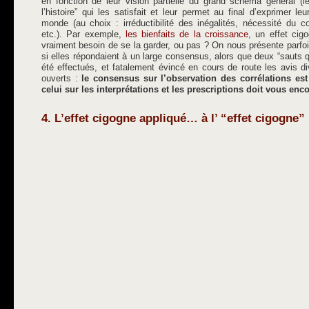
en fonction de leur vision partielle du grand schéma général (
l’histoire” qui les satisfait et leur permet au final d’exprimer 
monde (au choix : irréductibilité des inégalités, nécessité du co
etc.). Par exemple,
les bienfaits de la croissance
, un effet ci
vraiment besoin de se la garder, ou pas ? On nous présente parf
si elles répondaient à un large consensus, alors que deux “sauts qu
été effectués, et fatalement évincé en cours de route les avis 
ouverts :
le consensus sur l’observation des corrélations es
celui sur les interprétations et les prescriptions doit vous en
4. L’effet cigogne appliqué… à l’ “effet cigogne”