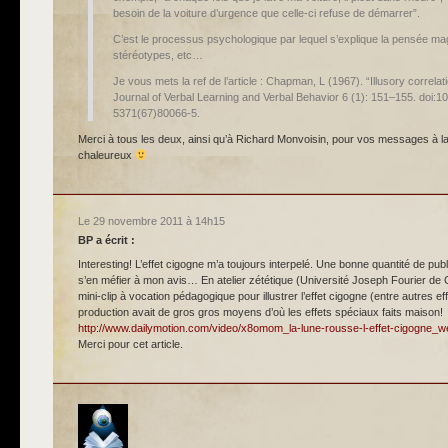
besoin de la voiture d’urgence que celle-ci refuse de démarrer”.
C’est le processus psychologique par lequel s’explique la pensée mag
stéréotypes, etc…
Je vous mets la ref de l’article : Chapman, L (1967). “Illusory correlat
Journal of Verbal Learning and Verbal Behavior 6 (1): 151–155. doi:
5371(67)80066-5.
Merci à tous les deux, ainsi qu’à Richard Monvoisin, pour vos messages à la f
chaleureux
Le 29 novembre 2011 à 14h15
BP
a écrit :
Interesting! L’effet cigogne m’a toujours interpelé. Une bonne quantité de publ
s’en méfier à mon avis… En atelier zététique (Université Joseph Fourier de 
mini-clip à vocation pédagogique pour illustrer l’effet cigogne (entre autres e
production avait de gros gros moyens d’où les effets spéciaux faits maison!
http://www.dailymotion.com/video/x8omom_la-lune-rousse-l-effet-cigogne_
Merci pour cet article.