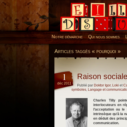
Desillusions
Notre démarche
Qui nous sommes
Articles taggés « pourquoi »
1
Raison sociale
déc 2011
Publié par
Doktor Igor
,
Loki
et
Ca
symboles
,
Langage et communicati
Charles Tilly poin
interlocuteurs en r
l’acceptation ou le
intrinsèque qu’à la n
en déduit des princi
communication.