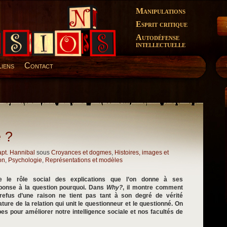
Manipulations
Esprit critique
Autodéfense
intellectuelle
Liens
Contact
 ?
pt. Hannibal
sous
Croyances et dogmes
,
Histoires, images et
on
,
Psychologie
,
Représentations et modèles
te le rôle social des explications que l’on donne à ses
éponse à la question pourquoi. Dans
Why?
, il montre comment
 refus d’une raison ne tient pas tant à son degré de vérité
ature de la relation qui unit le questionneur et le questionné. On
pes pour améliorer notre intelligence sociale et nos facultés de