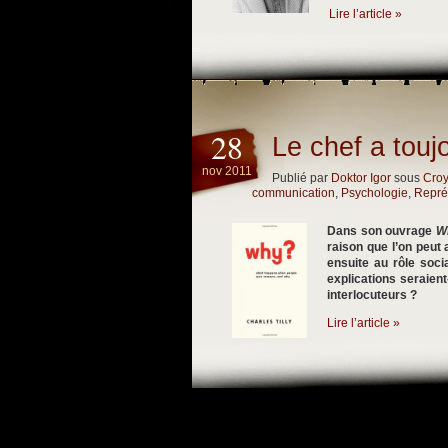
Lire l’article »
28
Le chef a touj
nov 2011
Publié par
Doktor Igor
sous
Cro
communication
,
Psychologie
,
Repré
Dans son ouvrage
W
raison que l’on peut 
ensuite au rôle soci
explications seraient
interlocuteurs ?
Lire l’article »