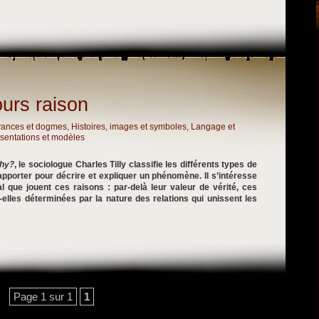
ours raison
yances et dogmes
,
Histoires, images et symboles
,
Langage et
sentations et modèles
hy?
, le sociologue Charles Tilly classifie les différents types de
apporter pour décrire et expliquer un phénomène. Il s’intéresse
al que jouent ces raisons : par-delà leur valeur de vérité, ces
-elles déterminées par la nature des relations qui unissent les
Page 1 sur 1
1