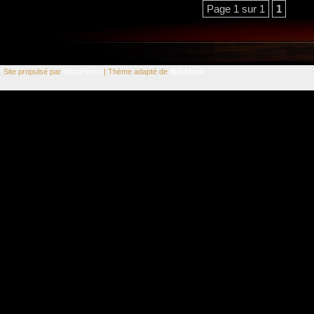
Page 1 sur 1
1
Site propulsé par
WordPress
| Thème adapté de
BlakMagik