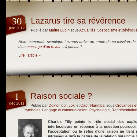
30
Lazarus tire sa révérence
juin 2012
Publié par
Maître Lupin
sous
Actualités
,
Scepticisme et zététiqu
Notre camarade sceptique Lazarus arrive au terme de sa mission de sa
d’un
message d’au revoir
… à jamais ?
Lire l’article »
1
Raison sociale ?
déc 2011
Publié par
Doktor Igor
,
Loki
et
Capt. Hannibal
sous
Croyances e
symboles
,
Langage et communication
,
Psychologie
,
Représentation
Charles Tilly pointe le rôle social des expl
interlocuteurs en réponse à la question pourquo
l’acceptation ou le refus d’une raison ne tient
intrinsèque qu’à la nature de la relation qui unit l