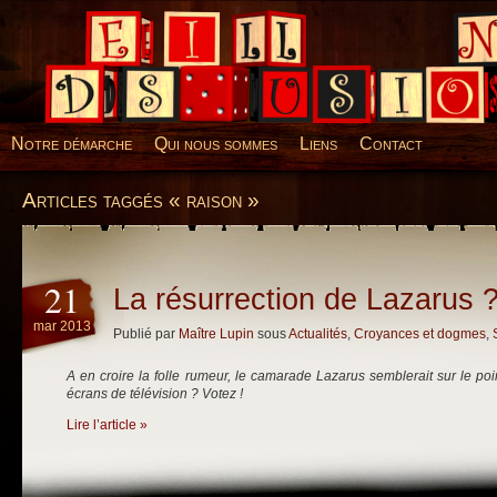
Desillusions
Notre démarche
Qui nous sommes
Liens
Contact
Articles taggés « raison »
21
La résurrection de Lazarus 
mar 2013
Publié par
Maître Lupin
sous
Actualités
,
Croyances et dogmes
,
A en croire la folle rumeur, le camarade Lazarus semblerait sur le po
écrans de télévision ? Votez !
Lire l’article »