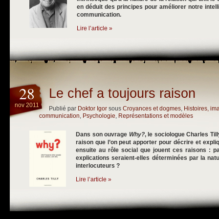
en déduit des principes pour améliorer notre intel
communication.
Lire l’article »
28
Le chef a toujours raison
nov 2011
Publié par
Doktor Igor
sous
Croyances et dogmes
,
Histoires, i
communication
,
Psychologie
,
Représentations et modèles
Dans son ouvrage
Why?
, le sociologue Charles Till
raison que l’on peut apporter pour décrire et expli
ensuite au rôle social que jouent ces raisons : pa
explications seraient-elles déterminées par la natu
interlocuteurs ?
Lire l’article »