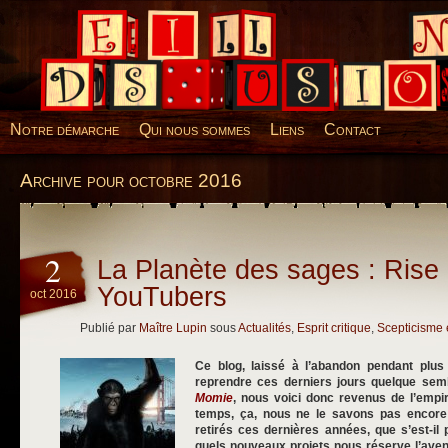
Desillusions
Notre démarche
Qui nous sommes
Liens
Contact
Archive pour octobre 2016
2
La Planète des sages : Rise 
YouTubers
oct 2016
Publié par
Maître Lupin
sous
Actualités
,
Esprit critique
,
Scepticisme 
Ce blog, laissé à l’abandon pendant plus
reprendre ces derniers jours quelque semb
Momie
, nous voici donc revenus de l’emp
temps, ça, nous ne le savons pas enco
retirés ces dernières années, que s’est-il
quels nouveaux projets nous réserve l’aveni