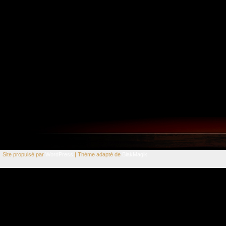
Site propulsé par
WordPress
| Thème adapté de
BlakMagik