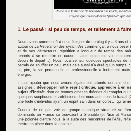
Parce que la théorie de l’évolution est valide, mainten
croyais que Grimault avait “prouvé” que n
1. Le passé : si peu de temps, et tellement à fair
Nous avons commencé à nous éloigner de ce blog il y a 3 ans et de
autour de
La Révélation des pyramides
commençait à nous peser (
et de ses détracteurs, répétition à longueur de temps des m
tenants à se remettre en cause – alors qu’on les voit maintena
depuis le départ…). Nous focaliser sur quelques spectacles de
permis de souffler un peu, mais cela aussi n’a duré qu’un temps, ca
et, pire, la vie personnelle et professionnelle a lentement mai
énergie…
Il faut ajouter que nous avions également atteints certains des
assignés :
développer notre esprit critique, apprendre à en 
sujets d’intérêt
, dont de bonnes grosses théories du complot qui
quelques sceptiques et zététiciens dont nous admirions le travail (
une foule d’individus ayant un esprit sain dans un corps… qui aim
Curieux de ne pas voir de groupe sceptique structuré se for
dominants en France se trouvaient à Grenoble (et Nice et Marse
une poignée d’entre nous, à la suite des rencontres de l’Afis, réf
mettre en place dans la capitale.