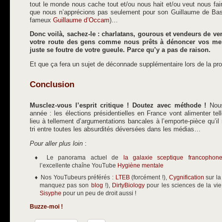
tout le monde nous cache tout et/ou nous hait et/ou veut nous fair
que nous n’apprécions pas seulement pour son Guillaume de Baske
fameux
Guillaume d’Occam
)…
Donc voilà, sachez-le : charlatans, gourous et vendeurs de ve
votre route des gens comme nous prêts à dénoncer vos me
juste se foutre de votre gueule. Parce qu’y a pas de raison.
Et que ça fera un sujet de déconnade supplémentaire lors de la pro
Conclusion
Musclez-vous l’esprit critique ! Doutez avec méthode !
Nous
année : les élections présidentielles en France vont alimenter te
lieu à tellement d’argumentations bancales à l’emporte-pièce qu’il 
tri entre toutes les absurdités déversées dans les médias…
Pour aller plus loin
:
Le panorama actuel de
la galaxie sceptique francophon
l’excellente chaîne YouTube
Hygiène mentale
Nos YouTubeurs préférés :
LTEB
(forcément !),
Cygnification
sur la
manquez pas son
blog
!),
DirtyBiology
pour les sciences de la vi
Sisyphe
pour un peu de droit aussi !
Buzze-moi !