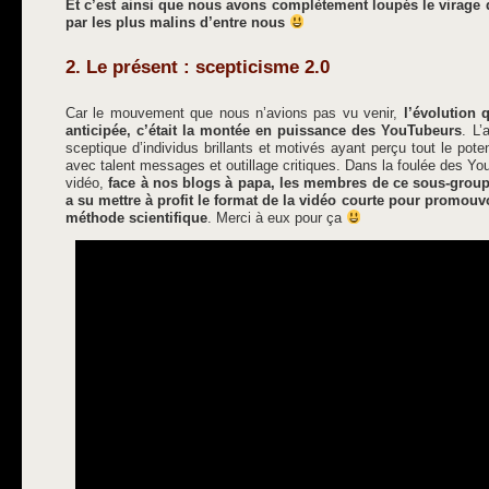
Et c’est ainsi que nous avons complètement loupés le virage qui
par les plus malins d’entre nous
2. Le présent : scepticisme 2.0
Car le mouvement que nous n’avions pas vu venir,
l’évolution 
anticipée, c’était la montée en puissance des YouTubeurs
. L’
sceptique d’individus brillants et motivés ayant perçu tout le pote
avec talent messages et outillage critiques. Dans la foulée des Y
vidéo,
face à nos blogs à papa, les membres de ce sous-group
a su mettre à profit le format de la vidéo courte pour promouvo
méthode scientifique
. Merci à eux pour ça