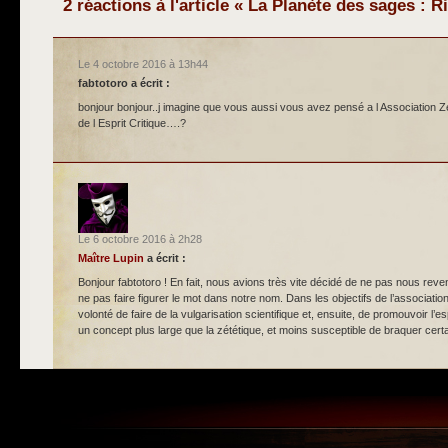
2 réactions à l'article « La Planète des sages : 
Le 4 octobre 2016 à 13h44
fabtotoro
a écrit :
bonjour bonjour..j imagine que vous aussi vous avez pensé a l Association Z
de l Esprit Critique….?
Le 6 octobre 2016 à 2h28
Maître Lupin
a écrit :
Bonjour fabtotoro ! En fait, nous avions très vite décidé de ne pas nous reve
ne pas faire figurer le mot dans notre nom. Dans les objectifs de l’association,
volonté de faire de la vulgarisation scientifique et, ensuite, de promouvoir l’es
un concept plus large que la zététique, et moins susceptible de braquer cer