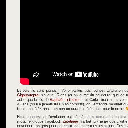
Et puis ils sont jeunes ! Voire parfois très jeunes. L’Aurélien
Gigantoraptor
n’a que 15 ans (et on aurait dû se douter que ce n’é
autre que le fils de
Raphaël Enthoven
– et Carla Bruni !). Tu vois
42 ans (on n’a jamais très bien compris), on l’entendra raconter q
trucs cool à 14 ans… eh ben on aura des éléments pour le croire
Nous ignorons si l’évolution est liée à cette popularisation de
mois, le groupe Facebook
Zététique
n’a fait lui-même que croître
devenant trop gros pour permettre de traiter tous les sujets. Des 