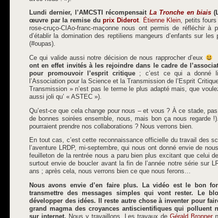
Lundi dernier, l’AMCSTI récompensait
La Tronche en biais
(L
œuvre par la remise du
prix Diderot
.
Étienne Klein
, petits four
rose-cruço-CIAo-franc-maçonne nous ont permis de réfléchir à p
d’établir la domination des reptiliens mangeurs d’enfants sur le
(#oupas).
Ce qui valide aussi notre décision de nous rapprocher d’eux
ont en effet invités à les rejoindre dans le cadre de l’associa
pour promouvoir l’esprit critique
; c’est ce qui a donné li
l’Association pour la Science et la Transmission de l’Esprit Critiqu
Transmission » n’est pas le terme le plus adapté mais, que voule
aussi joli qu’ « ASTEC »).
Qu’est-ce que cela change pour nous – et vous ? À ce stade, pas g
de bonnes soirées ensemble, nous, mais bon ça nous regarde !)
pourraient prendre nos collaborations ? Nous verrons bien.
En tout cas, c’est cette reconnaissance officielle du travail des s
l’aventure LRDP, mi-septembre, qui nous ont donné envie de nous 
feuilleton de la rentrée nous a paru bien plus excitant que celui d
surtout envie de boucler avant la fin de l’année notre série sur
ans ; après cela, nous verrons bien ce que nous ferons…
Nous avons envie d’en faire plus. La vidéo est le bon form
transmettre des messages simples qui vont rester. Le bl
développer des idées. Il reste autre chose à inventer pour fai
grand magma des croyances antiscientifiques qui polluent
sur internet.
Nous y travaillons. Les travaux de
Gérald Bronner
n