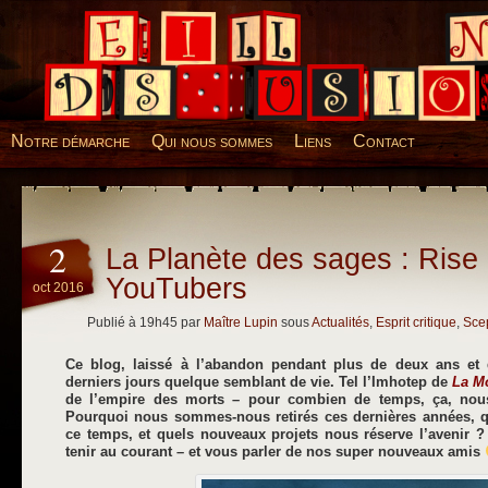
Desillusions
Notre démarche
Qui nous sommes
Liens
Contact
2
La Planète des sages : Rise 
YouTubers
oct 2016
Publié à 19h45 par
Maître Lupin
sous
Actualités
,
Esprit critique
,
Scep
Ce blog, laissé à l’abandon pendant plus de deux ans et 
derniers jours quelque semblant de vie. Tel l’Imhotep de
La M
de l’empire des morts – pour combien de temps, ça, no
Pourquoi nous sommes-nous retirés ces dernières années, qu
ce temps, et quels nouveaux projets nous réserve l’avenir ?
tenir au courant – et vous parler de nos super nouveaux amis