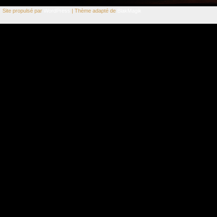
Site propulsé par
WordPress
| Thème adapté de
BlakMagik