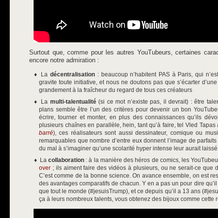
Surtout que, comme pour les autres YouTubeurs, certaines caract
encore notre admiration :
La
décentralisation
: beaucoup n’habitent PAS à Paris, qui n’est
gravite toute initiative, et nous ne doutons pas que s’écarter d’une
grandement à la fraîcheur du regard de tous ces créateurs
La
multi-talentualité
(si ce mot n’existe pas, il devrait) : être ta
plans semble être l’un des critères pour devenir un bon YouTubeu
écrire, tourner et monter, en plus des connaissances qu’ils dévoil
plusieurs chaînes en parallèle, hein, tant qu’à faire, tel Vled Tapa
barré
), ces réalisateurs sont aussi dessinateur, comique ou mus
remarquables que nombre d’entre eux donnent l’image de parfaits 
du mal à s’imaginer qu’une scolarité hyper intense leur aurait laissé 
La
collaboration
: à la manière des héros de comics, les YouTube
over
; ils aiment faire des vidéos à plusieurs, ou ne serait-ce que 
C’est comme de la bonne science. On avance ensemble, on est resp
des avantages comparatifs de chacun. Y en a pas un pour dire qu’il a t
que tout le monde (#jesuisTrump), et ce depuis qu’il a 13 ans (#je
ça à leurs nombreux talents, vous obtenez des bijoux comme cette 