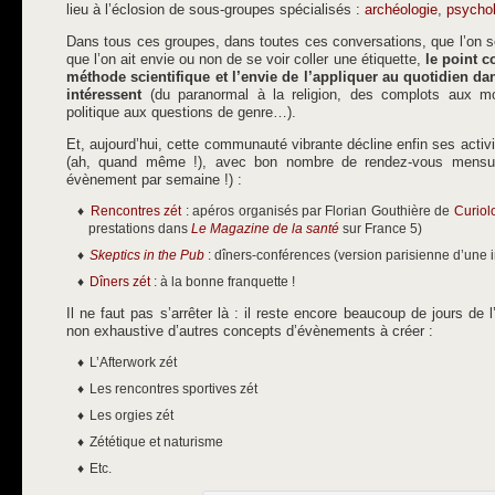
lieu à l’éclosion de sous-groupes spécialisés :
archéologie
,
psychol
Dans tous ces groupes, dans toutes ces conversations, que l’on se
que l’on ait envie ou non de se voir coller une étiquette,
le point c
méthode scientifique et l’envie de l’appliquer au quotidien d
intéressent
(du paranormal à la religion, des complots aux mo
politique aux questions de genre…).
Et, aujourd’hui, cette communauté vibrante décline enfin ses activ
(ah, quand même !), avec bon nombre de rendez-vous mensuel
évènement par semaine !) :
Rencontres zét
: apéros organisés par Florian Gouthière de
Curiol
prestations dans
Le Magazine de la santé
sur France 5)
Skeptics in the Pub
: dîners-conférences (version parisienne d’une in
Dîners zét
: à la bonne franquette !
Il ne faut pas s’arrêter là : il reste encore beaucoup de jours de 
non exhaustive d’autres concepts d’évènements à créer :
L’Afterwork zét
Les rencontres sportives zét
Les orgies zét
Zététique et naturisme
Etc.