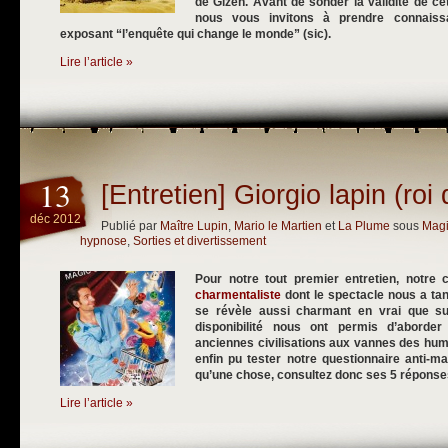
de Gizeh. Avant de sonder la validité de c
nous vous invitons à prendre connais
exposant “l’enquête qui change le monde” (sic).
Lire l’article »
13
[Entretien] Giorgio lapin (roi
déc 2012
Publié par
Maître Lupin
,
Mario le Martien
et
La Plume
sous
Magi
hypnose
,
Sorties et divertissement
Pour notre tout premier entretien, notre c
charmentaliste
dont le spectacle nous a tant
se révèle aussi charmant en vrai que s
disponibilité nous ont permis d’aborde
anciennes civilisations aux vannes des hum
enfin pu tester notre questionnaire anti-ma
qu’une chose, consultez donc ses 5 réponses 
Lire l’article »