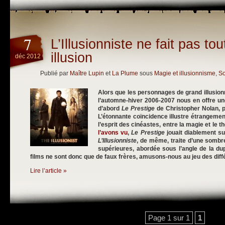
7
L’Illusionniste ne fait pas tout
illusion
déc 2012
Publié par
Maître Lupin
et
La Plume
sous
Magie et illusionnisme
,
So
Alors que les personnages de grand illusionn
l’automne-hiver 2006-2007 nous en offre une
d’abord
Le Prestige
de Christopher Nolan, 
L’étonnante coïncidence illustre étrangement
l’esprit des cinéastes, entre la magie et le 
l’avons vu
,
Le Prestige
jouait diablement su
L’Illusionniste
, de même, traite d’une sombre
supérieures, abordée sous l’angle de la dupl
films ne sont donc que de faux frères, amusons-nous au jeu des diff
Lire l’article »
Page 1 sur 1
1