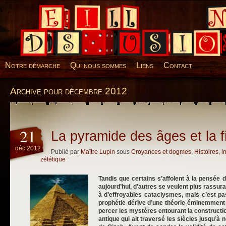
Desillusions
Notre démarche
Qui nous sommes
Liens
Contact
Archive pour décembre 2012
21
La pyramide des âges et la 
déc 2012
Publié par
Maître Lupin
sous
Croyances et dogmes
,
Histoires, 
zététique
Tandis que certains s’affolent à la pensée 
aujourd’hui, d’autres se veulent plus rassura
à d’effroyables cataclysmes, mais c’est pa
prophétie dérive d’une théorie éminemment
percer les mystères entourant la constructi
antique qui ait traversé les siècles jusqu’à