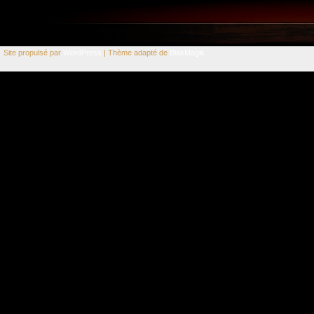
Site propulsé par
WordPress
| Thème adapté de
BlakMagik