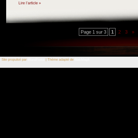
Lire l’article »
Page 1 sur 3
1
2
3
»
Site propulsé par
WordPress
| Thème adapté de
BlakMagik