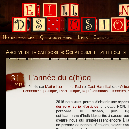
Desillusions
Notre démarche
Qui nous sommes
Liens
Contact
Archive de la catégorie « Scepticisme et zététique »
31
L’année du c(h)oq
jan 2017
Publié par
Maître Lupin
,
Lord Tesla
et
Capt. Hannibal
sous
Actua
Economie et politique
,
Esprit critique
,
Représentations et modèles
,
2016 nous aura permis d’obtenir une répons
dernière série d’articles
: c’était NON. N
personne. Ou disons, plus rigo
suffisamment d’individus prêts à passer o
d’entre nous qui s’intéressent encore à l
de prendre de bonnes décisions, soient con