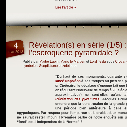
Lire l’article »
4
Révélation(s) en série (1/5) 
l’escroquerie pyramidale ?
mar 2013
Publié par
Maître Lupin
,
Mario le Martien
et
Lord Tesla
sous
Croyan
symboles
,
Scepticisme et zététique
“Du haut de ces monuments, quarante si
lancé Napoléon
à ses troupes au pied des 
et Cléôpatre
, le décalage d’époque fait qu
en réduisant l’intervalle de temps à 20 siècl
approximatives) ne sont-elles qu’une 
Révélation des pyramides
, Jacques Grima
entendre que la construction de la grande
une période bien antérieure à celle e
égyptologues. Par respect pour l’empereur et le druide, deux monu
ne saurait rester impuni ! Première partie de notre enquête sur u
“fond” est-il indépendant de la “forme” ?