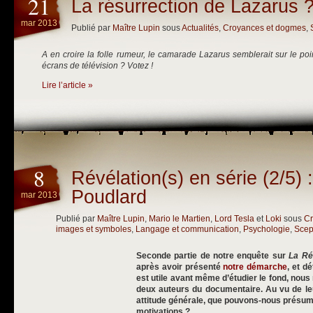
21
La résurrection de Lazarus 
mar 2013
Publié par
Maître Lupin
sous
Actualités
,
Croyances et dogmes
,
A en croire la folle rumeur, le camarade Lazarus semblerait sur le po
écrans de télévision ? Votez !
Lire l’article »
8
Révélation(s) en série (2/5) 
Poudlard
mar 2013
Publié par
Maître Lupin
,
Mario le Martien
,
Lord Tesla
et
Loki
sous
Cr
images et symboles
,
Langage et communication
,
Psychologie
,
Scep
Seconde partie de notre enquête sur
La Ré
après avoir présenté
notre démarche
, et d
est utile avant même d’étudier le fond, nous
deux auteurs du documentaire. Au vu de leu
attitude générale, que pouvons-nous présumer
motivations ?