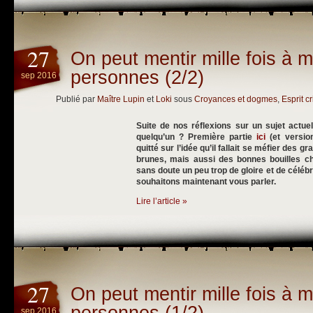
27
On peut mentir mille fois à mi
personnes (2/2)
sep 2016
Publié par
Maître Lupin
et
Loki
sous
Croyances et dogmes
,
Esprit cr
Suite de nos réflexions sur un sujet actuel
quelqu’un ? Première partie
ici
(et versio
quitté sur l’idée qu’il fallait se méfier des
brunes, mais aussi des bonnes bouilles ch
sans doute un peu trop de gloire et de cél
souhaitons maintenant vous parler.
Lire l’article »
27
On peut mentir mille fois à mi
sep 2016