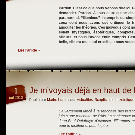
Pardon. C’est ce que nous venons dire ici. 
demander. Pardon. À tous ceux qui se dise
paranormal, “illuminés” incompris ou simp
ceux dont nous avons osé critiquer le tr
ausculter les théories. Ces individus dont no
soient mystiques, ésotériques, complot
ailleurs, et nous l’avons enfin compris. Cett
belle, elle est tout sauf cruelle, et nous voul
Lire l’article »
1
Je m’voyais déjà en haut de l
juil 2013
Publié par
Maître Lupin
sous
Actualités
,
Scepticisme et zététique
Gaillardement lancé à la rencontre des zététic
juin à une rencontre de l’Afis. La conférence fu
Jean-Paul Delahaye d’exposer différentes ma
pour le meilleur et pour le pire.
Lire l’article »