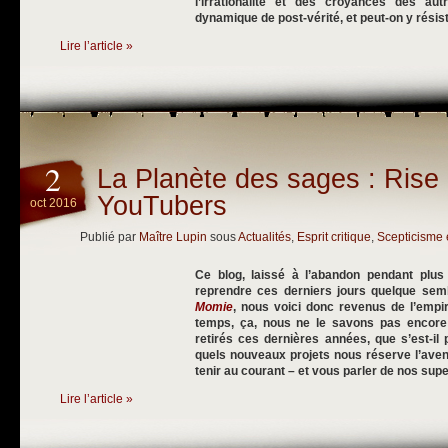
l’irrationalité et des croyances des au
dynamique de post-vérité, et peut-on y résis
Lire l’article »
2
La Planète des sages : Rise 
YouTubers
oct 2016
Publié par
Maître Lupin
sous
Actualités
,
Esprit critique
,
Scepticisme 
Ce blog, laissé à l’abandon pendant plus
reprendre ces derniers jours quelque semb
Momie
, nous voici donc revenus de l’emp
temps, ça, nous ne le savons pas enco
retirés ces dernières années, que s’est-il
quels nouveaux projets nous réserve l’aveni
tenir au courant – et vous parler de nos su
Lire l’article »