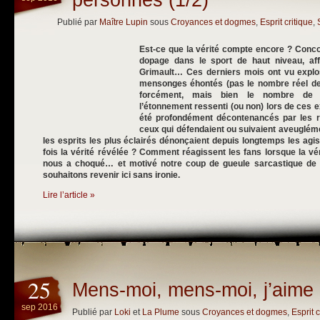
personnes (1/2)
Publié par
Maître Lupin
sous
Croyances et dogmes
,
Esprit critique
,
Est-ce que la vérité compte encore ? Conco
dopage dans le sport de haut niveau, af
Grimault… Ces derniers mois ont vu explo
mensonges éhontés (pas le nombre réel d
forcément, mais bien le nombre de 
l’étonnement ressenti (ou non) lors de ces 
été profondément décontenancés par les réa
ceux qui défendaient ou suivaient aveugléme
les esprits les plus éclairés dénonçaient depuis longtemps les ag
fois la vérité révélée ? Comment réagissent les fans lorsque la v
nous a choqué… et motivé notre coup de gueule sarcastique d
souhaitons revenir ici sans ironie.
Lire l’article »
25
Mens-moi, mens-moi, j’aime 
sep 2016
Publié par
Loki
et
La Plume
sous
Croyances et dogmes
,
Esprit c