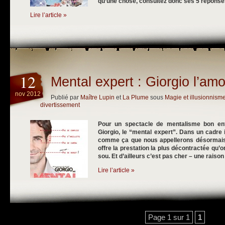
qu’une chose, consultez donc ses 5 réponses 
Lire l’article »
12
Mental expert : Giorgio l’am
nov 2012
Publié par
Maître Lupin
et
La Plume
sous
Magie et illusionnism
divertissement
Pour un spectacle de mentalisme bon e
Giorgio, le “mental expert”. Dans un cadre i
comme ça que nous appellerons désormais 
offre la prestation la plus décontractée qu’o
sou. Et d’ailleurs c’est pas cher – une raison
Lire l’article »
Page 1 sur 1
1