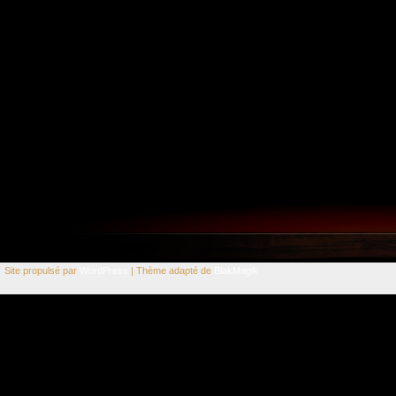
Site propulsé par
WordPress
| Thème adapté de
BlakMagik