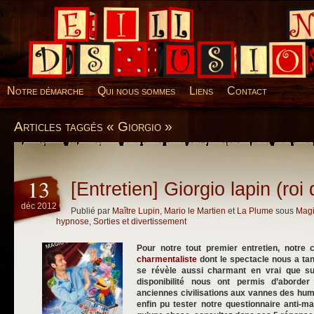
Desillusions
Notre démarche
Qui nous sommes
Liens
Contact
Articles taggés « Giorgio »
13
[Entretien] Giorgio lapin (roi
déc 2012
Publié par
Maître Lupin
,
Mario le Martien
et
La Plume
sous
Magi
hypnose
,
Sorties et divertissement
Pour notre tout premier entretien, notre c
charmentaliste
dont le spectacle nous a tant
se révèle aussi charmant en vrai que s
disponibilité nous ont permis d’aborde
anciennes civilisations aux vannes des hum
enfin pu tester notre questionnaire anti-ma