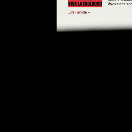
évolutions son
Lire l’article »