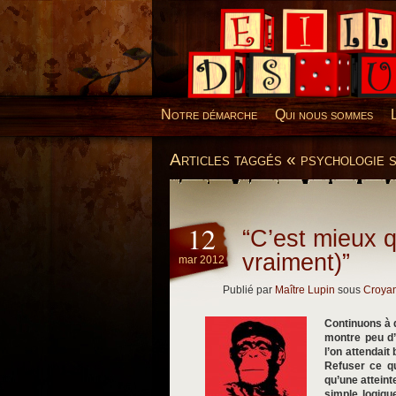
Desillusions
Notre démarche
Qui nous sommes
Articles taggés « psychologie s
12
“C’est mieux 
vraiment)”
mar 2012
Publié par
Maître Lupin
sous
Croya
Continuons à 
montre peu d’
l’on attendait
Refuser ce qu
qu’une atteint
simple logiqu