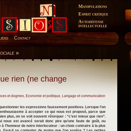
Manipulations
Esprit critique
Autodéfense
intellectuelle
Liens
Contact
ociale »
que rien (ne change
nces et dogmes
,
Economie et politique
,
Langage et communication
questionner les expressions faussement positives. Lorsque l’on
enthousiasme à accepter ce qui nous est proposé, parce que
 bien plus, on se voit souvent rétorquer : “c’est mieux que rien”.
i nous est avancé serait donc pire qu’une faute de goût, ou
e à l’honneur de notre interlocuteur : un choix contraire à la plus
e. Faut-il se contenter de moins que l’on espère ? Les petites