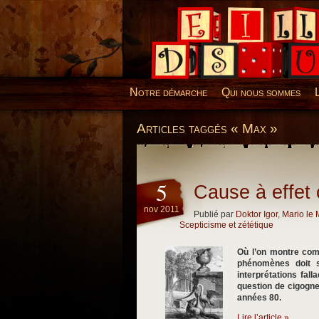
Desillusions
Notre démarche
Qui nous sommes
Articles taggés « Max »
5
Cause à effet
nov 2011
Publié par
Doktor Igor
,
Mario le 
Scepticisme et zététique
Où l’on montre com
phénomènes doit s’
interprétations fal
question de cigogne
années 80.
Lire l’article »