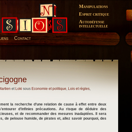
Manipulations
Esprit critique
Autodéfense
intellectuelle
Liens
Contact
 cigogne
Martien
et
Loki
sous
Economie et politique
,
Lois et règles
,
ment la recherche d’une relation de cause à effet entre deux
entourer d’infinies précautions. Au risque de déduire des
lacieuses, et de recommander des mesures inadaptées. Il sera
s, de pelouse humide, de pirates et, allez savoir pourquoi, des