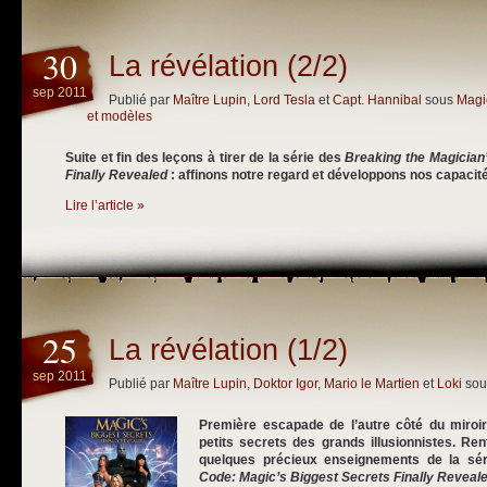
30
La révélation (2/2)
sep 2011
Publié par
Maître Lupin
,
Lord Tesla
et
Capt. Hannibal
sous
Magie
et modèles
Suite et fin des leçons à tirer de la série des
Breaking the Magician
Finally Revealed
: affinons notre regard et développons nos capacit
Lire l’article »
25
La révélation (1/2)
sep 2011
Publié par
Maître Lupin
,
Doktor Igor
,
Mario le Martien
et
Loki
so
Première escapade de l’autre côté du miroir
petits secrets des grands illusionnistes. Ren
quelques précieux enseignements de la sé
Code: Magic’s Biggest Secrets Finally Reveal