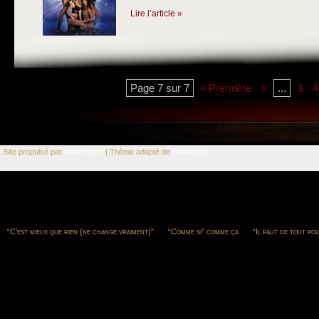
Lire l’article »
Page 7 sur 7
« Première
«
...
3
4
Site propulsé par
WordPress
| Thème adapté de
BlakMagik
“C’est mieux que rien (ne change vraiment)”
“Comme si” comme ça
“Il faut de tout po
2011, l’Odyssée de l’espèce de Lubrick
Au nom de la liberté d’association (des malfaiteur
Citoyen vigilant
Comment répondre à cette question ?
Couleur mentaliste
Croye
Desillusions.fr v2.0
Ensemble, tout devient pensable
Gazouillis en direct lors du G